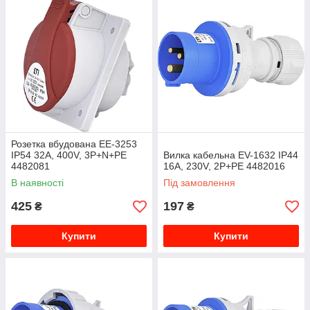
Розетка вбудована EE-3253
IP54 32A, 400V, 3P+N+PE
Вилка кабельна EV-1632 IP44
4482081
16A, 230V, 2P+PE 4482016
В наявності
Під замовлення
425
197
₴
₴
Купити
Купити