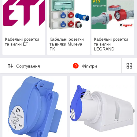
Кабельні розетки
Кабельні розетки
Кабельні розетки
та вилки ETI
та вилки Mureva
та вилки
PK
LEGRAND
Кабельні вилки та розетки
- призначені для
підключення приладів та установок великої
потужності, застосовуються для підключення
Сортування
0
Фільтри
генераторів, промислового обладнання тощо.
Роз'єми
розраховані на номінальний струм від 16 до
125А.
Ступінь захисту IP 44 (бризкозахищені) та IP67
(водонепроникні).
Застосовуються за температури навколишнього
середовища від -55С до +55С.