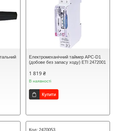
стальний
Електромеханічний таймер APC-D1
(добове без запасу ходу) ЕТІ 2472001
1 819 ₴
В наявності
Купити
2470053