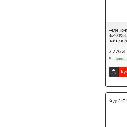
Реле кон
3x400/23
нейтралл
2 776 ₴
В наявнос
Ку
247