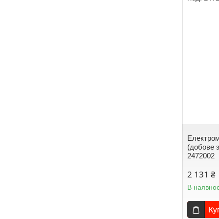
Електром
(добове 
2472002
2 131 ₴
В наявнос
Ку