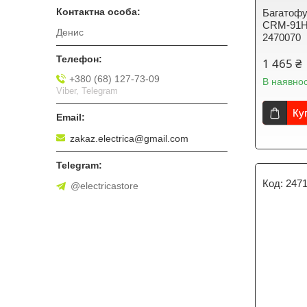
Багатофу
CRM-91H 
Денис
2470070
1 465 ₴
+380 (68) 127-73-09
В наявнос
Viber, Telegram
Ку
zakaz.electrica@gmail.com
247
@electricastore