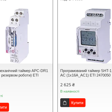
еханічний таймер APC-DR1
Програмований таймер SHT-1
з резервом роботи) ЕТІ
AC (1x16A_AC1) ЕТІ 2470050
2 625 ₴
В наявності
ті
Купити
пити