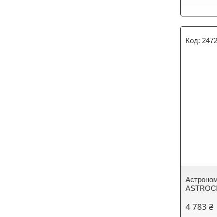
247
Астроном
ASTROCL
4 783 ₴