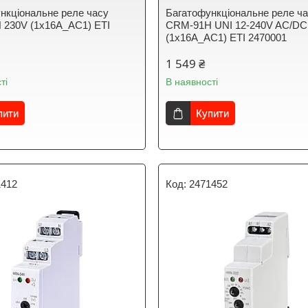
нкціональне реле часу
Багатофункціональне реле ч
230V (1x16A_AC1) ЕТІ
CRM-91H UNI 12-240V AC/DC
(1x16A_AC1) ЕТІ 2470001
1 549 ₴
ті
В наявності
пити
Купити
1412
2471452