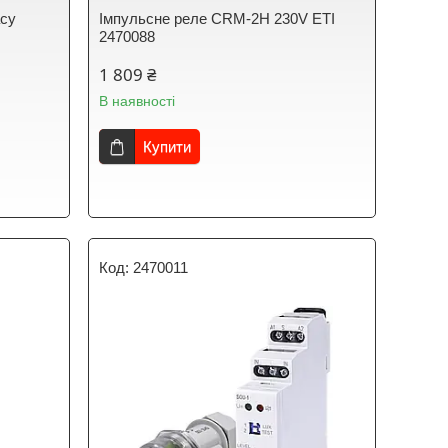
асу
Імпульсне реле CRM-2H 230V ЕТІ
2470088
1 809 ₴
В наявності
Купити
2470011