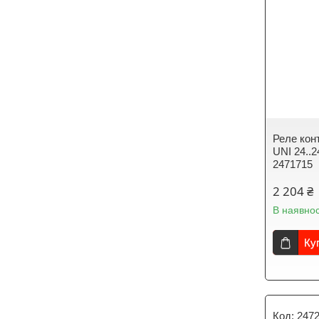
Реле кон
UNI 24..
2471715
2 204 ₴
В наявнос
Ку
247