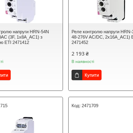
тролю напруги HRN-54N
Реле контролю напруги HRN-3
0AC (3F, 1x8A_AC1) з
48-276V AC/DC, 2x16A_AC1) 
ю ЕТІ 2471412
2471452
2 193 ₴
ті
В наявності
пити
Купити
1715
2471709