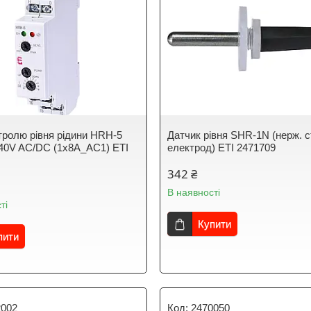
тролю рівня рідини HRH-5
Датчик рівня SHR-1N (нерж. 
240V AC/DC (1x8A_AC1) ЕТІ
електрод) ETI 2471709
342 ₴
В наявності
ті
Купити
пити
2002
2470050