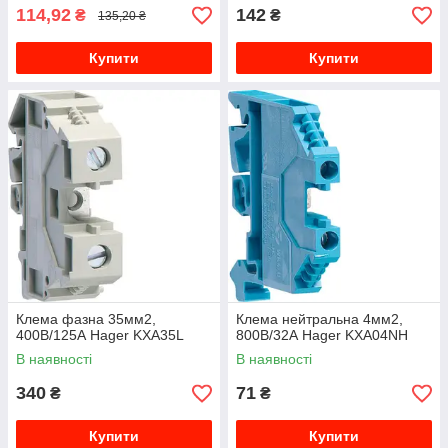
114,92
142
₴
₴
135,20 ₴
Купити
Купити
Клема фазна 35мм2,
Клема нейтральна 4мм2,
400В/125А Hager KXA35L
800В/32А Hager KXA04NH
В наявності
В наявності
340
71
₴
₴
Купити
Купити