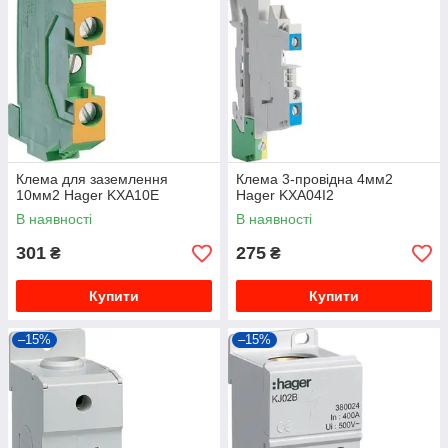
Клема для заземлення
Клема 3-провідна 4мм2
10мм2 Hager KXA10E
Hager KXA04I2
В наявності
В наявності
301
275
₴
₴
Купити
Купити
–15%
–15%