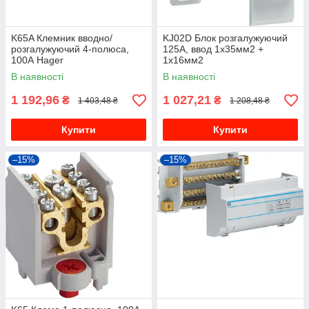
K65A Клемник вводно/
KJ02D Блок розгалужуючий
розгалужуючий 4-полюса,
125А, ввод 1х35мм2 +
100А Hager
1х16мм2
В наявності
В наявності
1 192,96
1 027,21
₴
₴
1 403,48 ₴
1 208,48 ₴
Купити
Купити
–15%
–15%