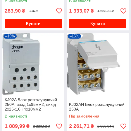
В наявності
В наявності
283,90
1 333,07
₴
₴
334 ₴
1 568,32 ₴
Купити
Купити
–15%
–15%
KJ02A Блок розгалужуючий
250А, ввод 1х95мм2, вихід
KJ02AN Блок розгалужуючий
2х25х16 і 4х10мм2
250А
В наявності
Під замовлення
1 889,99
2 261,71
₴
₴
2 223,52 ₴
2 660,84 ₴