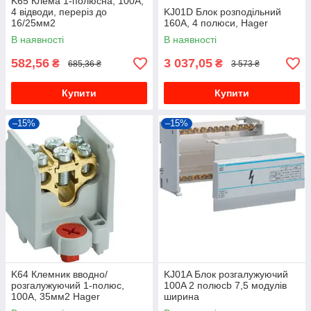
K65 Клема 1-полюсна, 100А,
4 відводи, переріз до
KJ01D Блок розподільний
16/25мм2
160A, 4 полюси, Hager
В наявності
В наявності
582,56
3 037,05
₴
₴
685,36 ₴
3 573 ₴
Купити
Купити
–15%
–15%
K64 Клемник вводно/
KJ01A Блок розгалужуючий
розгалужуючий 1-полюс,
100A 2 полюсb 7,5 модулів
100А, 35мм2 Hager
ширина