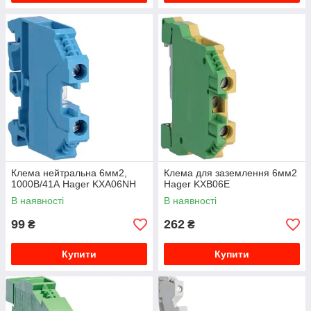
Клема нейтральна 6мм2,
Клема для заземлення 6мм2
1000В/41А Hager KXA06NH
Hager KXB06E
В наявності
В наявності
99
262
₴
₴
Купити
Купити