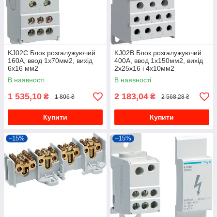
KJ02C Блок розгалужуючий
KJ02B Блок розгалужуючий
160А, ввод 1х70мм2, вихід
400А, ввод 1х150мм2, вихід
6х16 мм2
2х25х16 і 4х10мм2
В наявності
В наявності
1 535,10
2 183,04
₴
₴
1 806 ₴
2 568,28 ₴
Купити
Купити
–15%
–15%