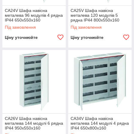
CA24V Шафа навісна
CA25V Шафа навісна
металева 96 модулів 4 рядна
металева 120 модулів 5
IP44 650х550х160
рядна IP44 800х550х160
2CPX052185R9999
2CPX052186R9999
Під замовлення
Під замовлення
Ціну уточнюйте
Ціну уточнюйте
CA26V Шафа навісна
CA34V Шафа навісна
металева 144 модулі 6 рядна
металева 144 модулі 4 рядна
IP44 950х550х160
IP44 650х800х160
2CPX052187R9999
2CPX052190R9999