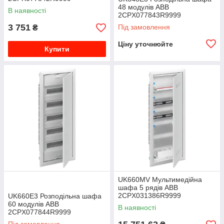
48 модулів ABB
В наявності
2CPX077843R9999
3 751
Під замовлення
₴
Ціну уточнюйте
Купити
UK660MV Мультимедійна
шафа 5 рядів ABB
2CPX031386R9999
UK660E3 Розподiльна шафа
60 модулів ABB
В наявності
2CPX077844R9999