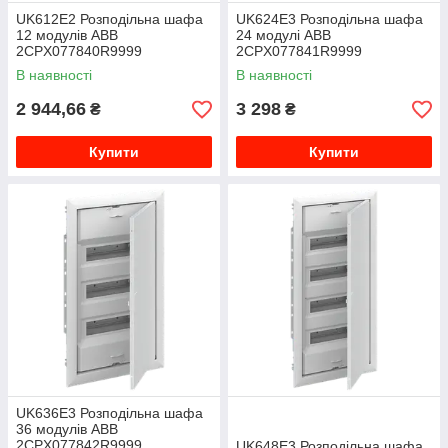
UK612E2 Розподiльна шафа
UK624E3 Розподiльна шафа
12 модулів ABB
24 модулі ABB
2CPX077840R9999
2CPX077841R9999
В наявності
В наявності
2 944,66
3 298
₴
₴
Купити
Купити
UK636E3 Розподiльна шафа
36 модулів ABB
2CPX077842R9999
UK648E3 Розподiльна шафа