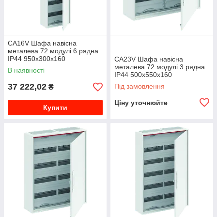
CA16V Шафа навісна
металева 72 модулі 6 рядна
IP44 950х300х160
CA23V Шафа навісна
2CPX052183R9999
металева 72 модулі 3 рядна
В наявності
IP44 500х550х160
2CPX052184R9999
37 222,02
Під замовлення
₴
Ціну уточнюйте
Купити