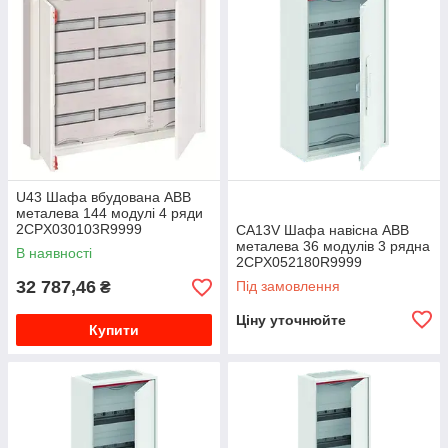
U43 Шафа вбудована ABB
металева 144 модулі 4 ряди
2CPX030103R9999
CA13V Шафа навісна ABB
металева 36 модулів 3 рядна
В наявності
2CPX052180R9999
32 787,46
Під замовлення
₴
Ціну уточнюйте
Купити