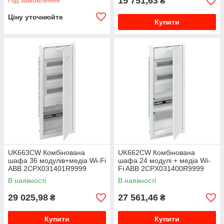
15 751,63
Під замовлення
₴
Ціну уточнюйте
Купити
UK663CW Комбінована
UK662CW Комбінована
шафа 36 модулів+медіа Wi-Fi
шафа 24 модулі + медіа Wi-
ABB 2CPX031401R9999
Fi ABB 2CPX031400R9999
В наявності
В наявності
29 025,98
27 561,46
₴
₴
Купити
Купити