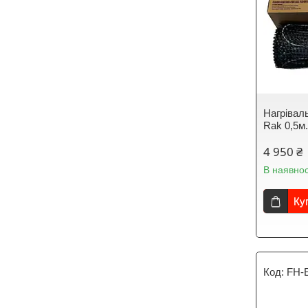
Нагрівал
Rak 0,5м
4 950 ₴
В наявнос
Ку
FH-