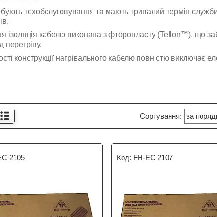
бують техобслуговування та мають тривалий термін служби
ів.
я ізоляція кабелю виконана з фторопласту (Teflon™), що за
д перегріву.
сті конструкції нагрівального кабелю повністю виключає е
EC 2105
FH-EC 2107