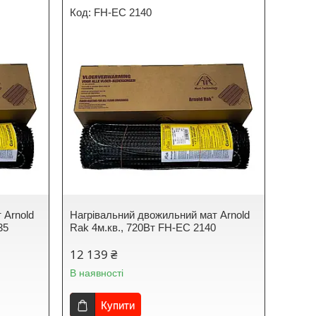
FH-EC 2140
 Arnold
Нагрівальний двожильний мат Arnold
35
Rak 4м.кв., 720Вт FH-EC 2140
12 139 ₴
В наявності
Купити