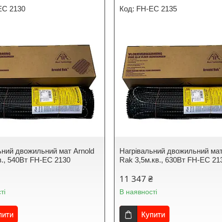
EC 2130
FH-EC 2135
ьний двожильний мат Arnold
Нагрівальний двожильний мат
в., 540Вт FH-EC 2130
Rak 3,5м.кв., 630Вт FH-EC 21
11 347 ₴
ті
В наявності
пити
Купити