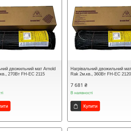
ьний двожильний мат Arnold
Нагрівальний двожильний мат
.кв., 270Вт FH-EC 2115
Rak 2м.кв., 360Вт FH-EC 212
7 681 ₴
ті
В наявності
пити
Купити