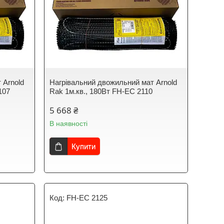
 Arnold
Нагрівальний двожильний мат Arnold
107
Rak 1м.кв., 180Вт FH-EC 2110
5 668 ₴
В наявності
Купити
FH-EC 2125