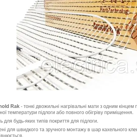
nold Rak
- тонкі двожильні нагрівальні мати з одним кінцем
ої температури підлоги або повного обігріву приміщення.
ь для будь-яких типів покриття для підлоги.
ні для швидкого та зручного монтажу в шар кахельного клею
івнюється.