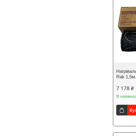
Нагрівал
Rak 1,5м
7 178 ₴
В наявнос
Ку