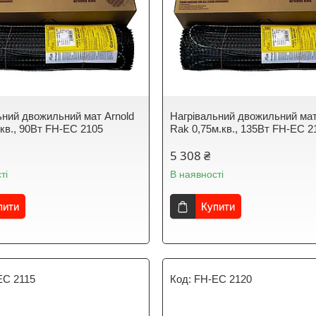
ьний двожильний мат Arnold
Нагрівальний двожильний мат
.кв., 90Вт FH-EC 2105
Rak 0,75м.кв., 135Вт FH-EC 2
5 308 ₴
ті
В наявності
пити
Купити
EC 2115
FH-EC 2120