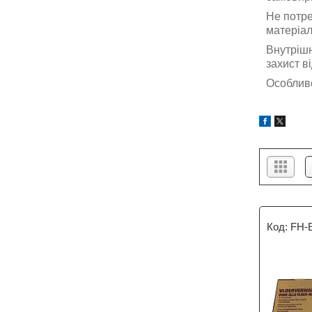
Не потре
матеріал
Внутрішн
захист ві
Особливо
FH-