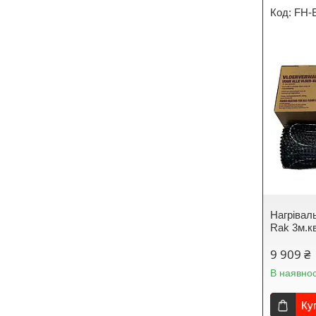
FH-
Нагрівал
Rak 3м.к
9 909 ₴
В наявнос
Ку