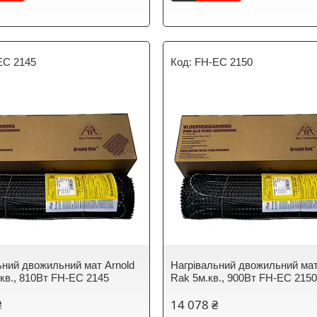
EC 2145
FH-EC 2150
ьний двожильний мат Arnold
Нагрівальний двожильний мат
.кв., 810Вт FH-EC 2145
Rak 5м.кв., 900Вт FH-EC 215
₴
14 078 ₴