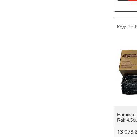
FH-
Нагрівал
Rak 4,5м
13 073 