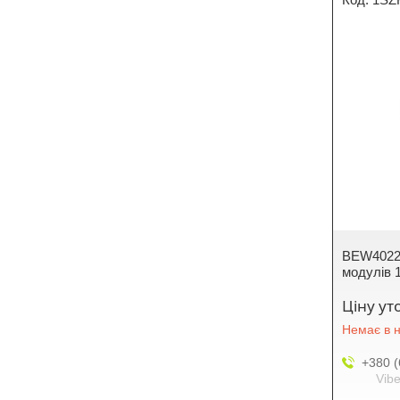
BEW40220
модулів
Ціну у
Немає в н
+380 (
Vibe