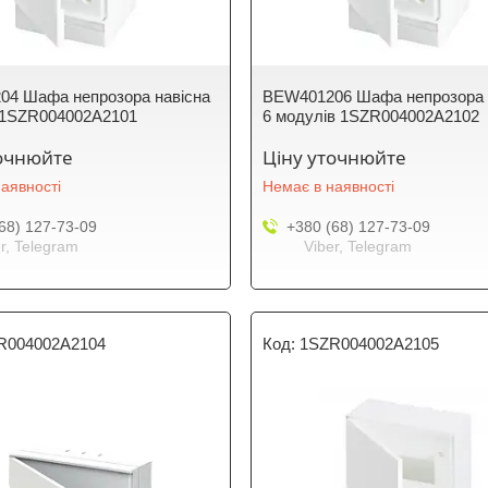
4 Шафа непрозора навісна
BEW401206 Шафа непрозора 
 1SZR004002A2101
6 модулів 1SZR004002A2102
точнюйте
Ціну уточнюйте
аявності
Немає в наявності
68) 127-73-09
+380 (68) 127-73-09
r, Telegram
Viber, Telegram
R004002A2104
1SZR004002A2105