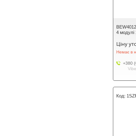
BEW40120
4 модулі
Ціну у
Немає в н
+380 (
Vibe
1SZ