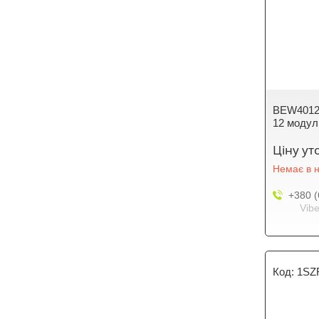
BEW40121
12 модул
Ціну у
Немає в н
+380 (
Vibe
1SZ