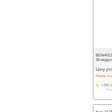
BEW40123
36 модул
Ціну у
Немає в н
+380 (
Vibe
1SZ