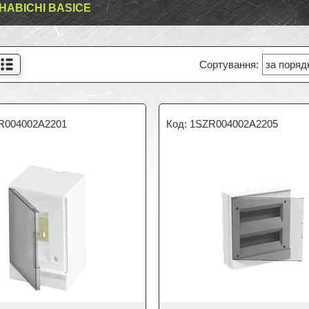
НАВІСНІ BASICE
R004002A2201
1SZR004002A2205