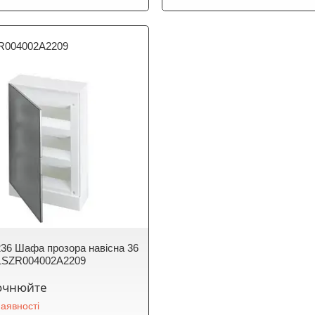
R004002A2209
6 Шафа прозора навісна 36
 1SZR004002A2209
точнюйте
аявності