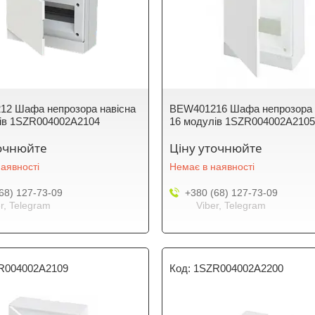
2 Шафа непрозора навісна
BEW401216 Шафа непрозора 
ів 1SZR004002A2104
16 модулів 1SZR004002A210
точнюйте
Ціну уточнюйте
аявності
Немає в наявності
68) 127-73-09
+380 (68) 127-73-09
r, Telegram
Viber, Telegram
R004002A2109
1SZR004002A2200