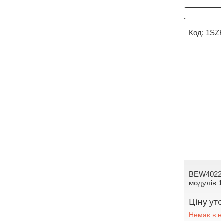
1SZ
BEW40223
модулів
Ціну у
Немає в н