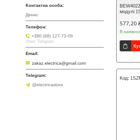
BEW40220
модулі 
Денис
577,20 
В наявнос
+380 (68) 127-73-09
Viber, Telegram
Ку
zakaz.electrica@gmail.com
1SZ
@electricastore