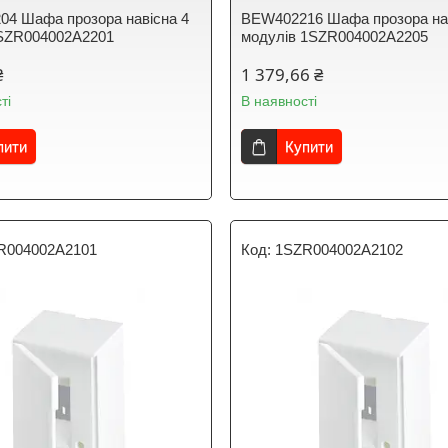
4 Шафа прозора навісна 4
BEW402216 Шафа прозора нав
1SZR004002A2201
модулів 1SZR004002A2205
₴
1 379,66 ₴
ті
В наявності
пити
Купити
R004002A2101
1SZR004002A2102