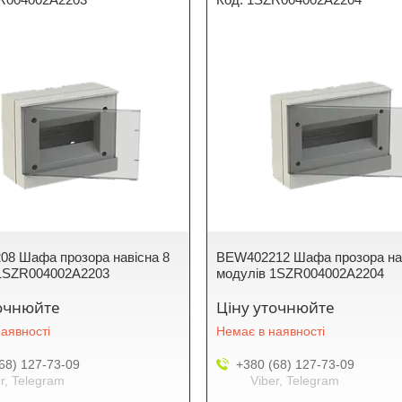
8 Шафа прозора навісна 8
BEW402212 Шафа прозора нав
 1SZR004002A2203
модулів 1SZR004002A2204
точнюйте
Ціну уточнюйте
аявності
Немає в наявності
68) 127-73-09
+380 (68) 127-73-09
r, Telegram
Viber, Telegram