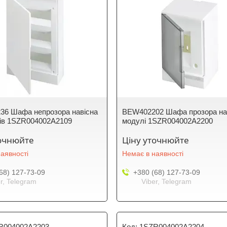
6 Шафа непрозора навісна
BEW402202 Шафа прозора нав
ів 1SZR004002A2109
модулі 1SZR004002A2200
точнюйте
Ціну уточнюйте
аявності
Немає в наявності
68) 127-73-09
+380 (68) 127-73-09
r, Telegram
Viber, Telegram
R004002A2203
1SZR004002A2204