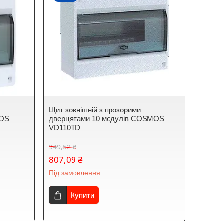
Щит зовнішній з прозорими
MOS
дверцятами 10 модулів COSMOS
VD110TD
949,52 ₴
807,09 ₴
Під замовлення
Купити