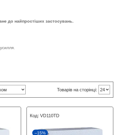
ане до найпростіших застосувань.
зусилля.
VD110TD
–15%