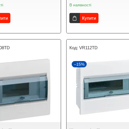
ті
В наявності
пити
Купити
08TD
VR112TD
–15%