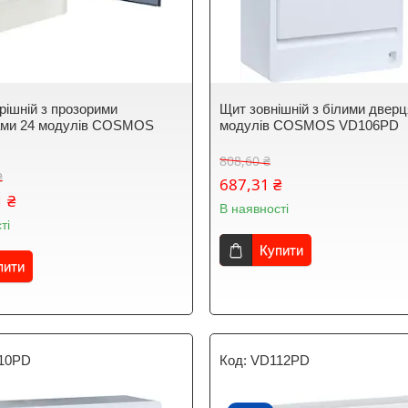
рішній з прозорими
Щит зовнішній з білими двер
ами 24 модулів COSMOS
модулів COSMOS VD106PD
D
808,60 ₴
₴
687,31 ₴
1 ₴
В наявності
ті
Купити
пити
10PD
VD112PD