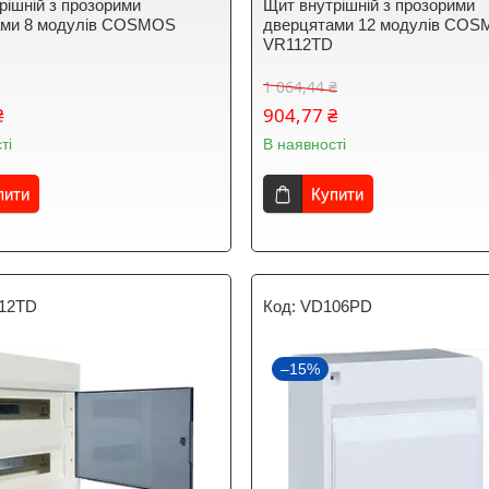
рішній з прозорими
Щит внутрішній з прозорими
ами 8 модулів COSMOS
дверцятами 12 модулів CO
D
VR112TD
1 064,44 ₴
₴
904,77 ₴
ті
В наявності
пити
Купити
12TD
VD106PD
–15%