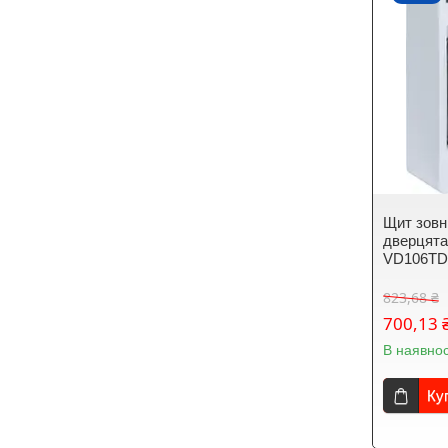
Щит зовн
дверцят
VD106T
823,68 ₴
700,13 
В наявнос
Ку