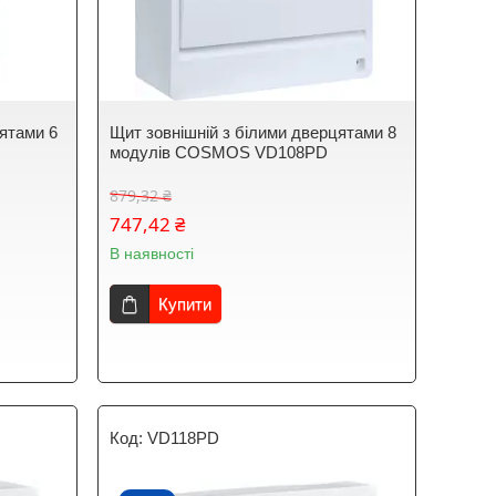
цятами 6
Щит зовнішній з білими дверцятами 8
модулів COSMOS VD108PD
879,32 ₴
747,42 ₴
В наявності
Купити
VD118PD