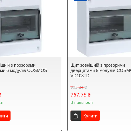
ішній з прозорими
Щит зовнішній з прозорими
ами 6 модулів COSMOS
дверцятами 8 модулів COS
D
VD108TD
903,24 ₴
₴
767,75 ₴
ті
В наявності
пити
Купити