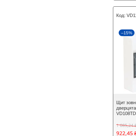
VD1
–15%
Щит зовн
дверцят
VD108T
1 085,24 
922,45 