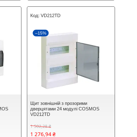
VD212TD
–15%
Щит зовнішній з прозорими
SMOS
дверцятами 24 модулі COSMOS
VD212TD
1 502,28 ₴
1 276,94 ₴