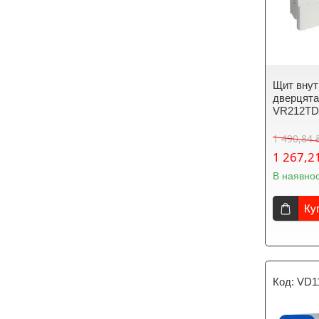
Щит внут
дверцят
VR212T
1 490,84 
1 267,2
В наявнос
Ку
VD1