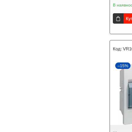
В наявнос
Ку
VR1
–15%