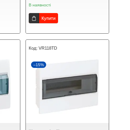
В наявності
Купити
VR118TD
–15%