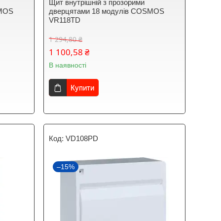
Щит внутрішній з прозорими
SMOS
дверцятами 18 модулів COSMOS
VR118TD
1 294,80 ₴
1 100,58 ₴
В наявності
Купити
VD108PD
–15%