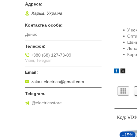
Харків, Україна
У ко
Денис
Опти
Швид
Легк
Коро
+380 (68) 127-73-09
Viber, Telegram
zakaz.electrica@gmail.com
@electricastore
VD1
–15%