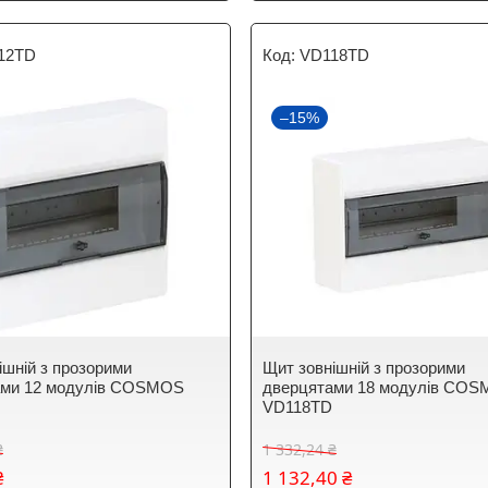
12TD
VD118TD
–15%
ішній з прозорими
Щит зовнішній з прозорими
ами 12 модулів COSMOS
дверцятами 18 модулів CO
D
VD118TD
₴
1 332,24 ₴
₴
1 132,40 ₴