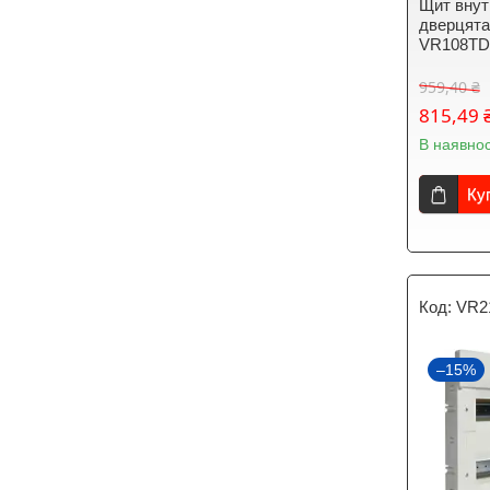
Щит внут
дверцят
VR108T
959,40 ₴
815,49 
В наявнос
Ку
VR2
–15%