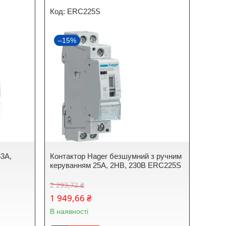
ERC225S
–15%
63A,
Контактор Hager безшумний з ручним
керуванням 25A, 2НВ, 230В ERC225S
2 293,72 ₴
1 949,66 ₴
В наявності