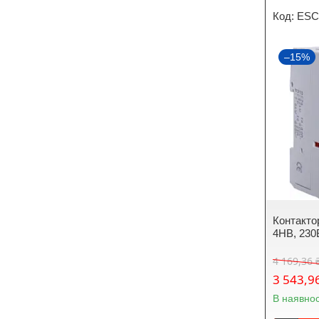
ESC
–15%
Контакто
4НВ, 23
4 169,36 
3 543,9
В наявнос