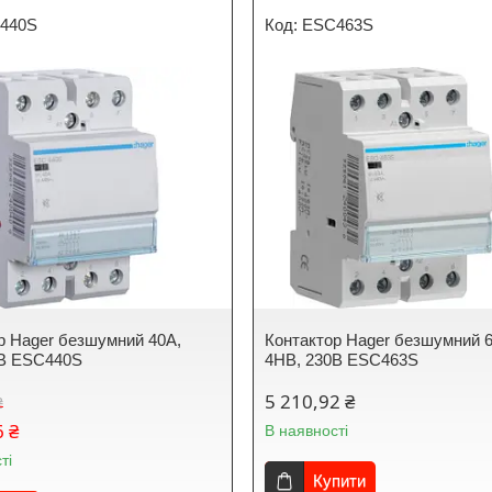
440S
ESC463S
р Hager безшумний 40A,
Контактор Hager безшумний 
0В ESC440S
4НВ, 230В ESC463S
5 210,92 ₴
₴
6 ₴
В наявності
ті
Купити