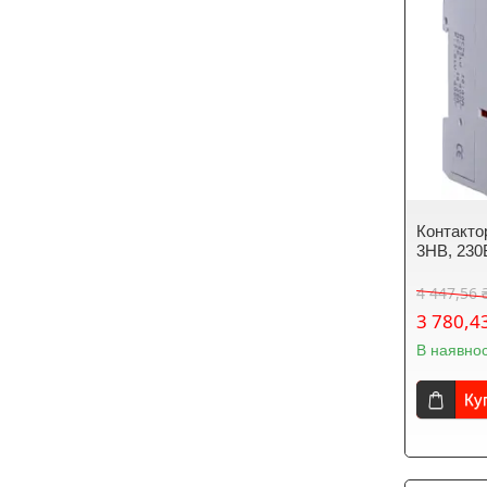
Контакто
3НВ, 23
4 447,56 
3 780,4
В наявнос
Ку