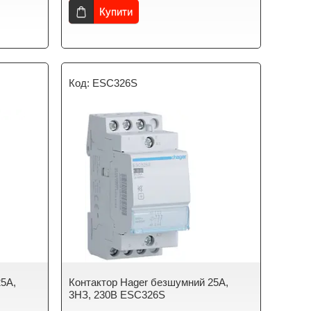
Купити
ESC326S
25A,
Контактор Hager безшумний 25A,
3НЗ, 230В ESC326S