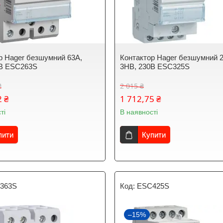
р Hager безшумний 63A,
Контактор Hager безшумний 
0В ESC263S
3НВ, 230В ESC325S
₴
2 015 ₴
2 ₴
1 712,75 ₴
ті
В наявності
пити
Купити
363S
ESC425S
–15%