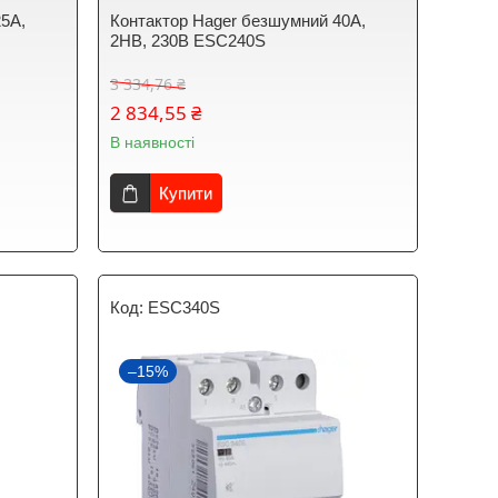
25A,
Контактор Hager безшумний 40A,
2НВ, 230В ESC240S
3 334,76 ₴
2 834,55 ₴
В наявності
Купити
ESC340S
–15%