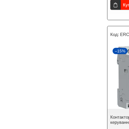
Ку
ERC
–15%
Контакто
керуванн