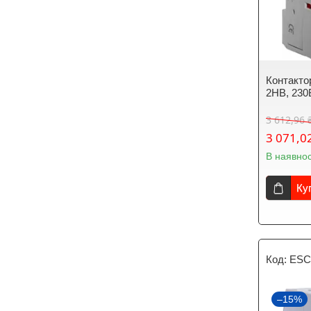
Контакто
2НВ, 23
3 612,96 
3 071,0
В наявнос
Ку
ESC
–15%