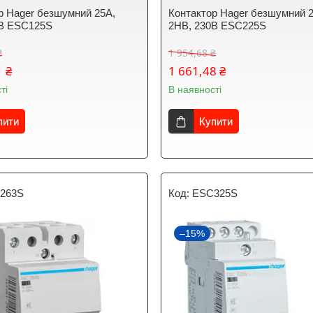
р Hager безшумний 25A,
Контактор Hager безшумний 
0В ESC125S
2НВ, 230В ESC225S
₴
1 954,68 ₴
1 ₴
1 661,48 ₴
ті
В наявності
пити
Купити
263S
ESC325S
–15%