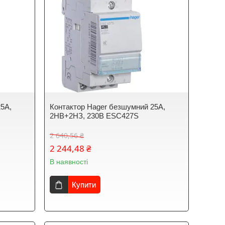
25A,
Контактор Hager безшумний 25A,
2НВ+2НЗ, 230В ESC427S
2 640,56 ₴
2 244,48 ₴
В наявності
Купити