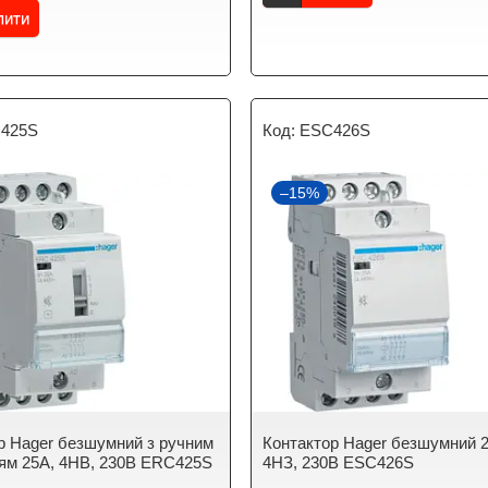
пити
425S
ESC426S
–15%
р Hager безшумний з ручним
Контактор Hager безшумний 
ям 25A, 4НВ, 230В ERC425S
4НЗ, 230В ESC426S