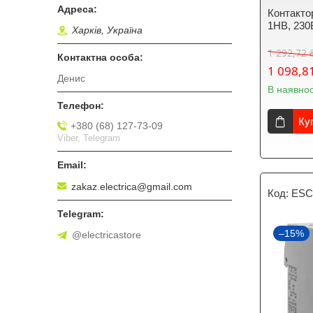
Контакто
1НВ, 23
Харків, Україна
1 292,72 
1 098,8
Денис
В наявнос
Ку
+380 (68) 127-73-09
Viber, Telegram
zakaz.electrica@gmail.com
ESC
–15%
@electricastore