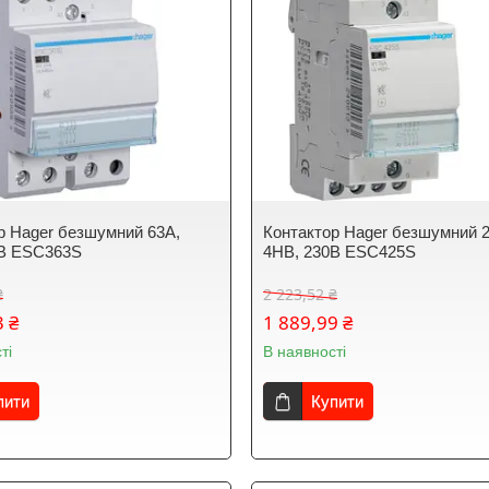
р Hager безшумний 63A,
Контактор Hager безшумний 
0В ESC363S
4НВ, 230В ESC425S
₴
2 223,52 ₴
3 ₴
1 889,99 ₴
ті
В наявності
пити
Купити