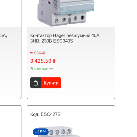
25A,
Контактор Hager безшумний 40A,
3НВ, 230В ESC340S
4 030 ₴
3 425,50 ₴
В наявності
Купити
ESC427S
–15%