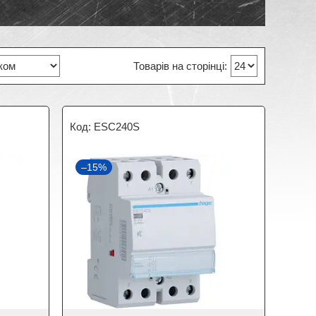
ESC240S
–15%