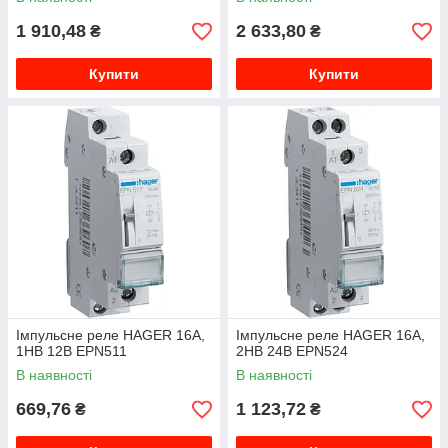
1 910,48
2 633,80
₴
₴
Купити
Купити
Імпульсне реле HAGER 16А,
Імпульсне реле HAGER 16А,
1НВ 12В EPN511
2НВ 24В EPN524
В наявності
В наявності
669,76
1 123,72
₴
₴