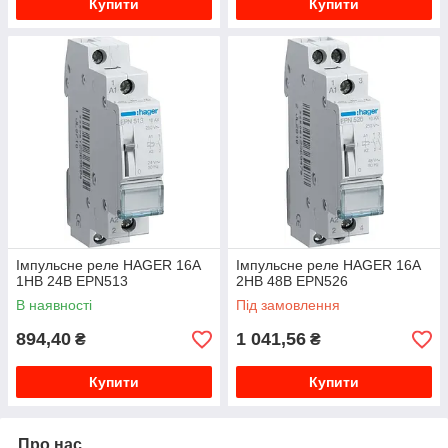
Купити
Купити
Імпульсне реле HAGER 16А
Імпульсне реле HAGER 16А
1НВ 24В EPN513
2НВ 48В EPN526
В наявності
Під замовлення
894,40
1 041,56
₴
₴
Купити
Купити
Про нас