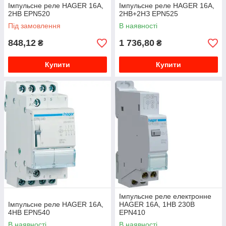
Імпульсне реле HAGER 16А,
Імпульсне реле HAGER 16А,
2НВ EPN520
2НВ+2НЗ EPN525
Під замовлення
В наявності
848,12
1 736,80
₴
₴
Купити
Купити
Імпульсне реле електронне
Імпульсне реле HAGER 16А,
HAGER 16А, 1НВ 230В
4НВ EPN540
EPN410
В наявності
В наявності