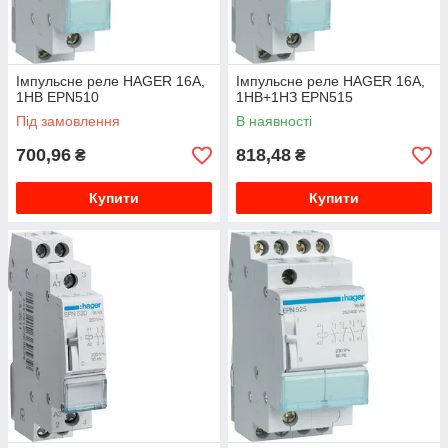
Імпульсне реле HAGER 16А,
Імпульсне реле HAGER 16А,
1НВ EPN510
1НВ+1НЗ EPN515
Під замовлення
В наявності
700,96
818,48
₴
₴
Купити
Купити