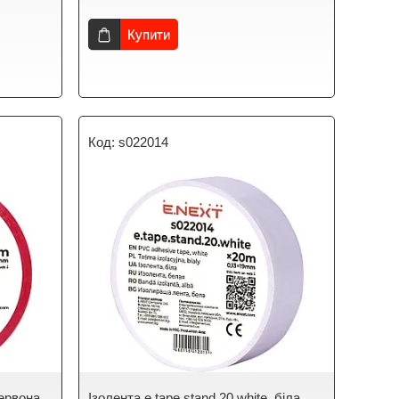
Купити
s022014
червона
Ізолента e.tape.stand.20.white, біла