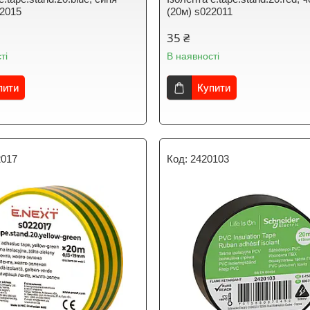
22015
(20м) s022011
35 ₴
ті
В наявності
пити
Купити
2017
2420103