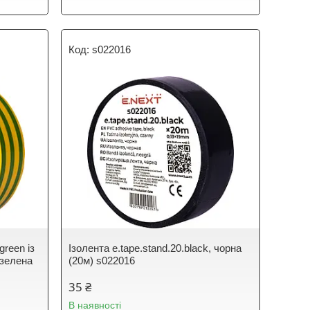
s022016
green із
Ізолента e.tape.stand.20.black, чорна
-зелена
(20м) s022016
35 ₴
В наявності