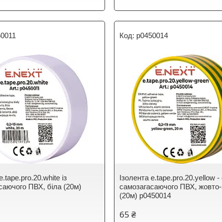
50011
p0450014
.tape.pro.20.white із
Ізолента e.tape.pro.20.yellow - 
саючого ПВХ, біла (20м)
самозагасаючого ПВХ, жовто
(20м) p0450014
65 ₴