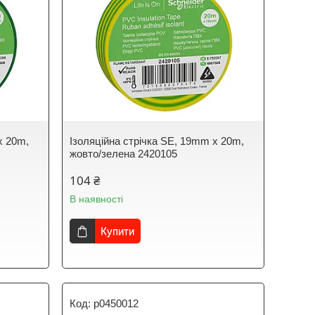
x 20m,
Ізоляційна стрічка SE, 19mm x 20m,
жовто/зелена 2420105
104 ₴
В наявності
Купити
p0450012