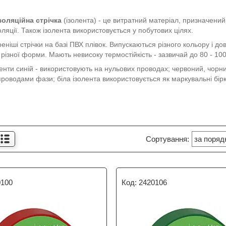
золяційна стрічка
(ізолента) - це витратний матеріал, призначений
оляції. Також ізолента використовується у побутових цілях.
ніші стрічки на базі ПВХ плівок. Випускаються різного кольору і д
 різної форми. Мають невисоку термостійкість - зазвичай до 80 - 10
ленти синій - використовують на нульових проводах; червоний, чорни
проводами фази; біла ізолента використовується як маркувальні бі
0100
2420106