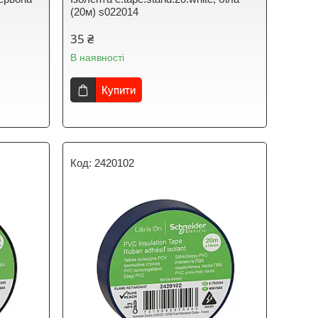
(20м) s022014
35 ₴
В наявності
Купити
2420102