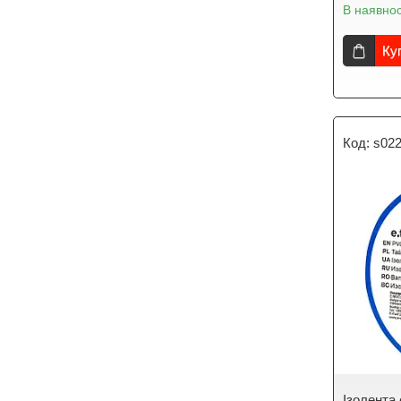
В наявнос
Ку
s02
Ізолента 