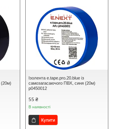
Ізолента e.tape.pro.20.blue із
 (20м)
самозагасаючого ПВХ, синя (20м)
p0450012
55 ₴
В наявності
Купити