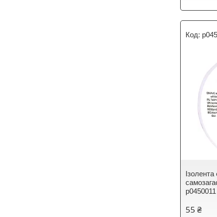
p04
Ізолента e
самозага
p0450011
55 ₴