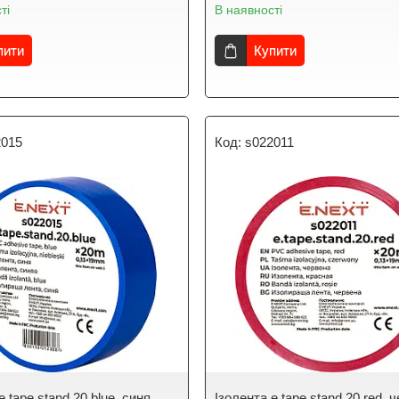
ті
В наявності
пити
Купити
2015
s022011
e.tape.stand.20.blue, синя
Ізолента e.tape.stand.20.red, 