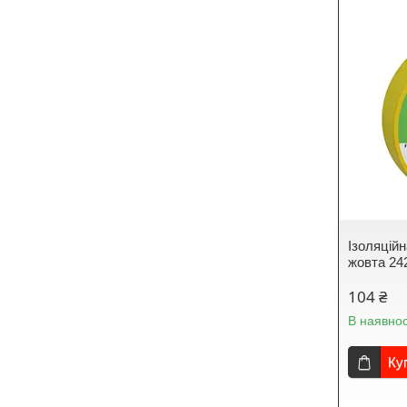
Ізоляцій
жовта 24
104 ₴
В наявнос
Ку