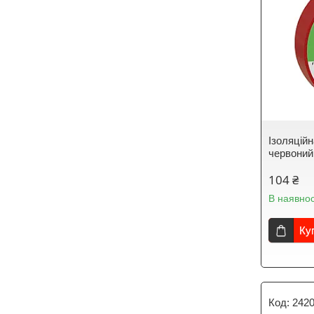
Ізоляцій
червоний
104 ₴
В наявнос
Ку
242