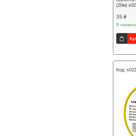
(20м) s0
35 ₴
В наявнос
Ку
s02