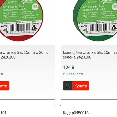
на стрічка SE, 19mm x 20m,
Ізоляційна стрічка SE, 19mm 
 2420100
зелена 2420106
104 ₴
ті
В наявності
пити
Купити
0101
p0450013