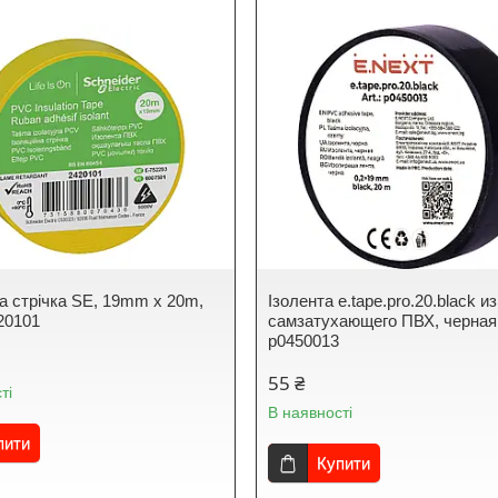
на стрічка SE, 19mm x 20m,
Ізолента e.tape.pro.20.black из
20101
самзатухающего ПВХ, черная
p0450013
55 ₴
ті
В наявності
пити
Купити