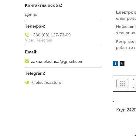
Електроі
Денис
електроіз
Найпошире
з'єднання
+380 (68) 127-73-09
Viber, Telegram
Колір ізо
роботи з 
zakaz.electrica@gmail.com
@electricastore
242