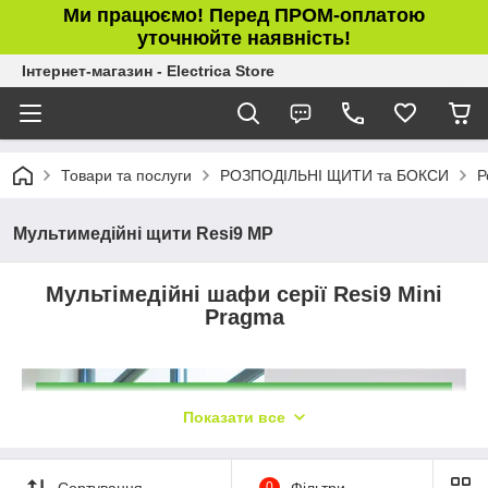
Ми працюємо! Перед ПРОМ-оплатою
уточнюйте наявність!
Інтернет-магазин - Electrica Store
Товари та послуги
РОЗПОДІЛЬНІ ЩИТИ та БОКСИ
Р
Мультимедійні щити Resi9 MP
Мультімедійні шафи серії Resi9 Mini
Pragma
Показати все
Сортування
0
Фільтри