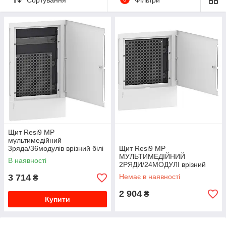
Щит Resi9 MP
мультимедійний
3ряда/36модулів врізний білі
Щит Resi9 MP
двері MIP312FU
МУЛЬТИМЕДІЙНИЙ
В наявності
2РЯДИ/24МОДУЛІ врiзний
бiлi дверi MIP212FU
3 714
Немає в наявності
₴
2 904
₴
Купити