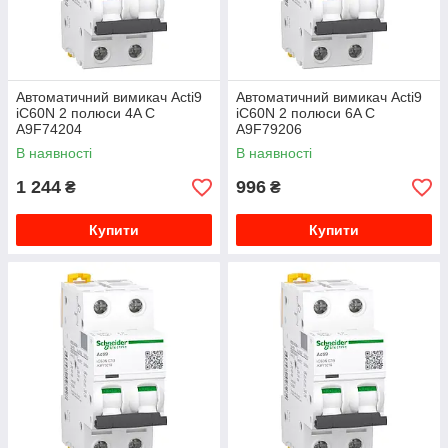
Автоматичний вимикач Acti9
Автоматичний вимикач Acti9
iC60N 2 полюси 4A C
iC60N 2 полюси 6A C
A9F74204
A9F79206
В наявності
В наявності
1 244
996
₴
₴
Купити
Купити