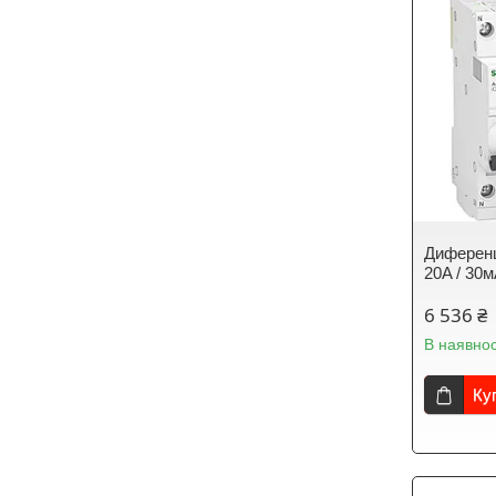
Диференц
20A / 30
6 536 ₴
В наявнос
Ку