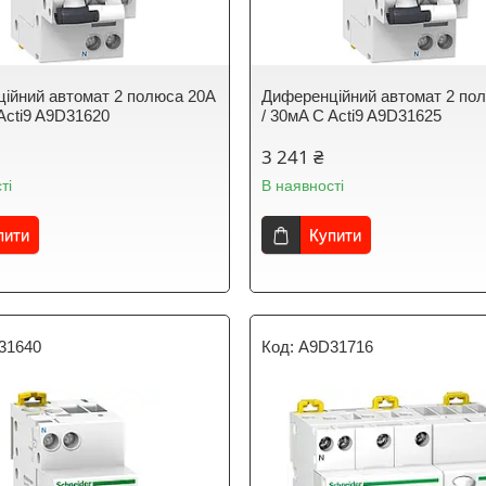
ійний автомат 2 полюса 20A
Диференційний автомат 2 по
 Acti9 A9D31620
/ 30мA C Acti9 A9D31625
3 241 ₴
ті
В наявності
пити
Купити
31640
A9D31716