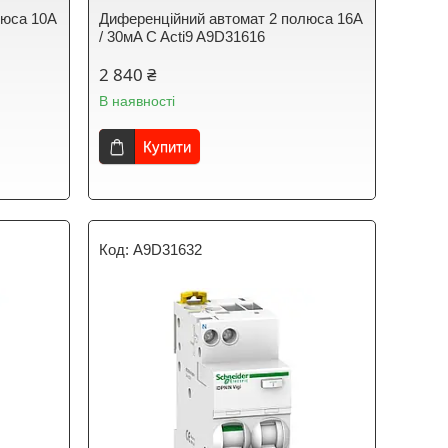
люса 10А
Диференційний автомат 2 полюса 16A
/ 30мA C Acti9 A9D31616
2 840 ₴
В наявності
Купити
A9D31632