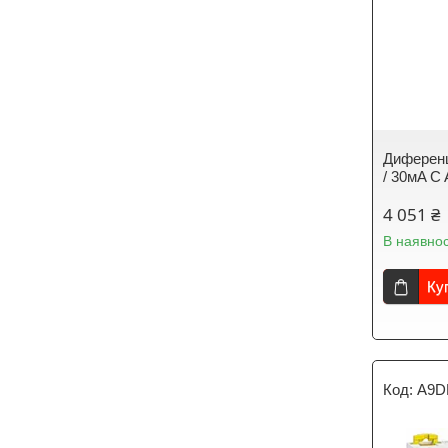
Диференц
/ 30мA C
4 051 ₴
В наявнос
Ку
A9D