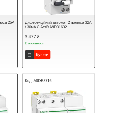
люса 25A
Диференційний автомат 2 полюса 32A
/ 30мA C Acti9 A9D31632
3 477 ₴
В наявності
Купити
A9DE3716