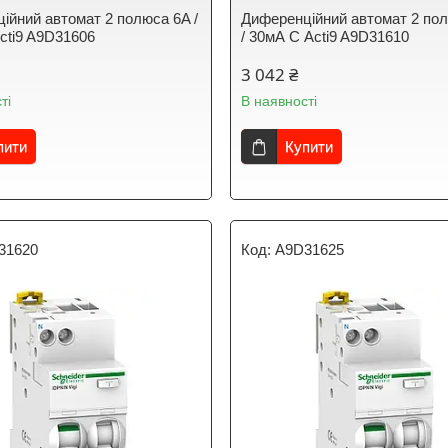
ійний автомат 2 полюса 6A /
Диференційний автомат 2 по
cti9 A9D31606
/ 30мА С Acti9 A9D31610
3 042 ₴
ті
В наявності
пити
Купити
31620
A9D31625