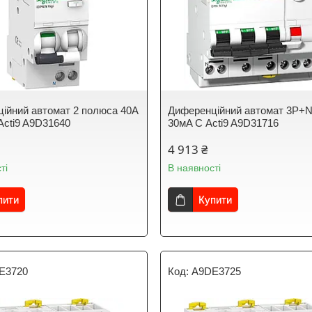
ійний автомат 2 полюса 40A
Диференційний автомат 3P+N
 Acti9 A9D31640
30мA С Acti9 A9D31716
4 913 ₴
ті
В наявності
пити
Купити
E3720
A9DE3725