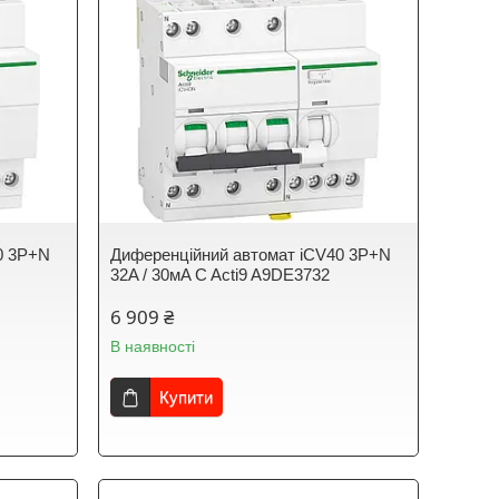
0 3P+N
Диференційний автомат iCV40 3P+N
32A / 30мA C Acti9 A9DE3732
6 909 ₴
В наявності
Купити