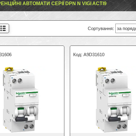
НЦІЙНІ АВТОМАТИ СЕРІЇ DPN N VIGI ACTI9
31606
A9D31610