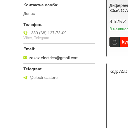
Диференц
30мА С A
Денис
3 625 ₴
В наявнос
+380 (68) 127-73-09
Viber, Telegram
Ку
zakaz.electrica@gmail.com
A9D
@electricastore