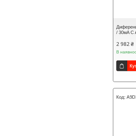
Диференц
/ 30мA C
2 982 ₴
В наявнос
Ку
A9D