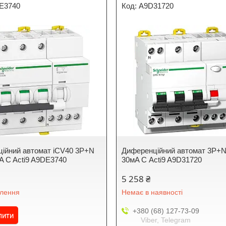
E3740
A9D31720
ійний автомат iCV40 3P+N
Диференційний автомат 3P+N
мA C Acti9 A9DE3740
30мA С Acti9 A9D31720
5 258 ₴
влення
Немає в наявності
+380 (68) 127-73-09
пити
Viber, Telegram