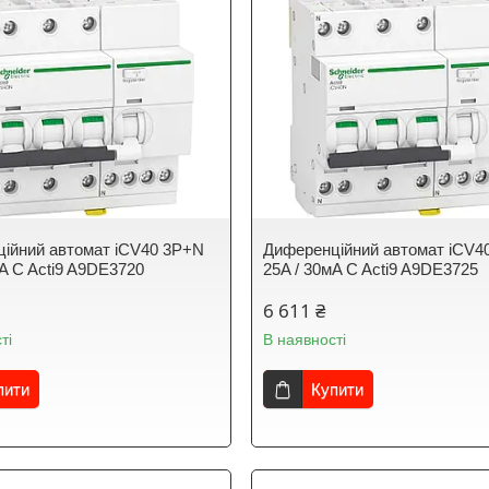
ійний автомат iCV40 3P+N
Диференційний автомат iCV4
мA C Acti9 A9DE3720
25A / 30мA C Acti9 A9DE3725
6 611 ₴
ті
В наявності
пити
Купити