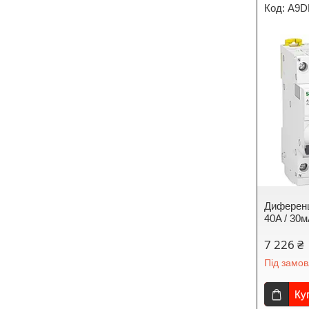
A9D
Диференц
40A / 30
7 226 ₴
Під замо
Ку