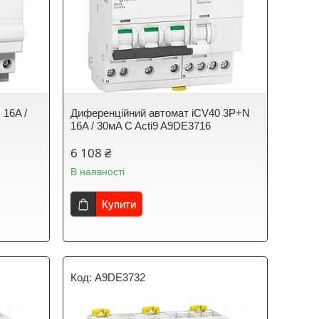
 16A /
Диференційний автомат iCV40 3P+N
16A / 30мA C Acti9 A9DE3716
6 108 ₴
В наявності
Купити
A9DE3732