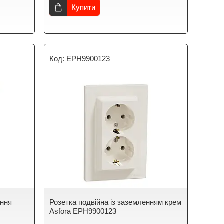
Купити
EPH9900123
ення
Розетка подвійна із заземленням крем
Asfora EPH9900123