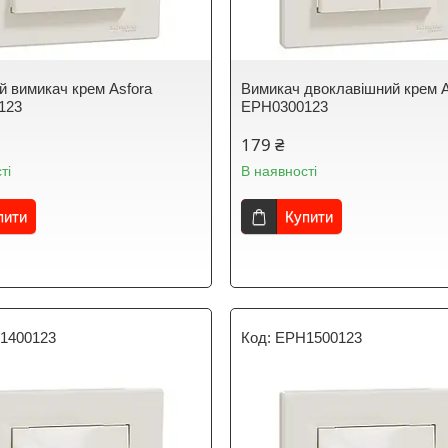
й вимикач крем Asfora
Вимикач двоклавішний крем A
123
EPH0300123
179 ₴
ті
В наявності
пити
Купити
1400123
EPH1500123