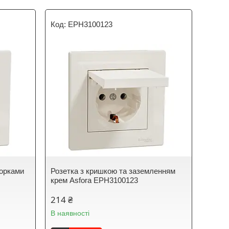
EPH3100123
торками
Розетка з кришкою та заземленням
крем Asfora EPH3100123
214 ₴
В наявності