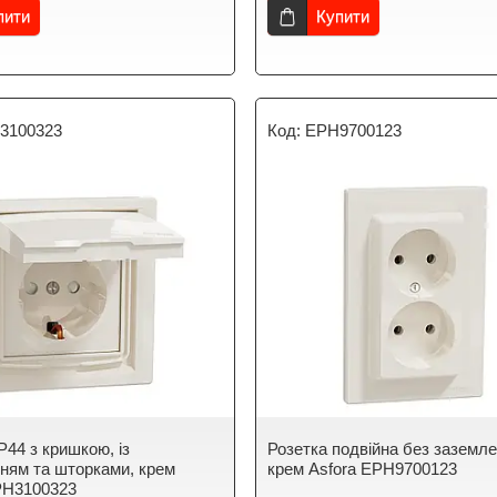
пити
Купити
3100323
EPH9700123
P44 з кришкою, із
Розетка подвійна без заземл
ням та шторками, крем
крем Asfora EPH9700123
PH3100323