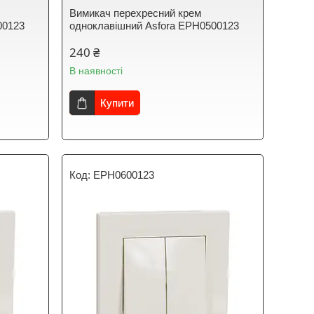
Вимикач перехресний крем
00123
одноклавішний Asfora EPH0500123
240 ₴
В наявності
Купити
EPH0600123