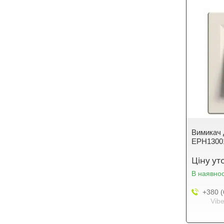
Вимикач 
EPH1300
Ціну у
В наявнос
+380 (
Vibe