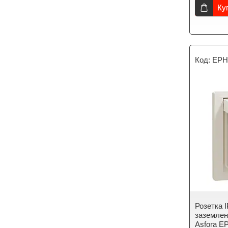
Ку
EPH
Розетка I
заземлен
Asfora E