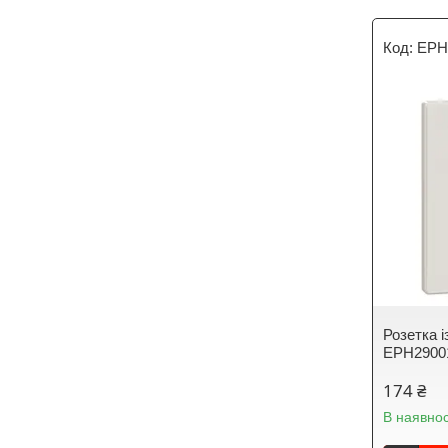
EPH
Розетка 
EPH2900
174 ₴
В наявнос