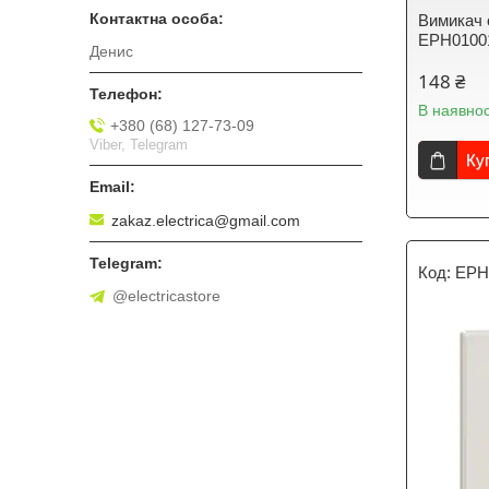
Вимикач 
EPH0100
Денис
148 ₴
В наявнос
+380 (68) 127-73-09
Viber, Telegram
Ку
zakaz.electrica@gmail.com
EPH
@electricastore