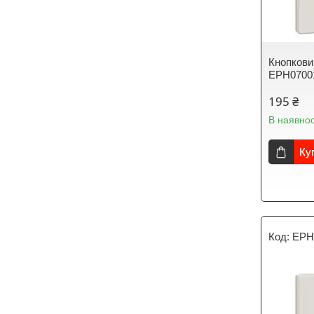
Кнопкови
EPH0700
195 ₴
В наявнос
Ку
EPH