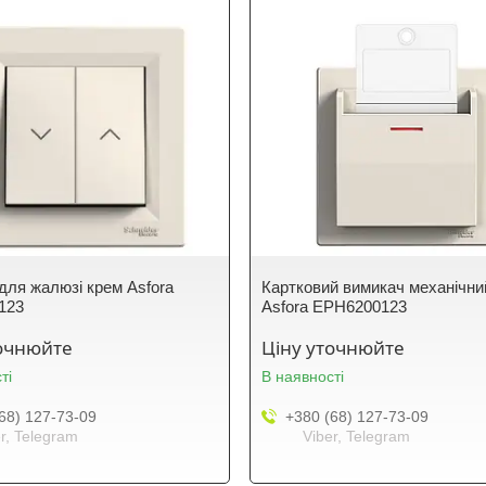
для жалюзі крем Asfora
Картковий вимикач механічни
123
Asfora EPH6200123
точнюйте
Ціну уточнюйте
ті
В наявності
68) 127-73-09
+380 (68) 127-73-09
r, Telegram
Viber, Telegram