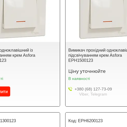
одноклавішний із
Вимикач прохідний одноклаві
ванням крем Asfora
підсвічуванням крем Asfora
123
EPH1500123
Ціну уточнюйте
ті
В наявності
+380 (68) 127-73-09
пити
Viber, Telegram
1300123
EPH6200123