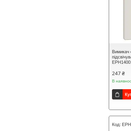
Вимикач 
підсвічу
EPH1400
247 ₴
В наявнос
Ку
EPH