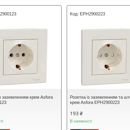
2900123
EPH2900223
із заземленням крем Asfora
Розетка із заземленням та ш
123
крем Asfora EPH2900223
193 ₴
ті
В наявності