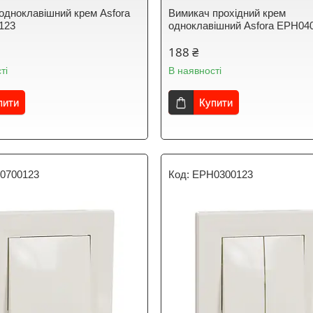
одноклавішний крем Asfora
Вимикач прохідний крем
123
одноклавішний Asfora EPH04
188 ₴
ті
В наявності
пити
Купити
0700123
EPH0300123