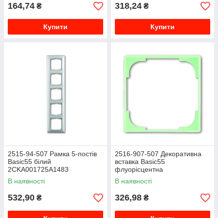
164,74
318,24
₴
₴
Купити
Купити
2515-94-507 Рамка 5-постiв
2516-907-507 Декоративна
Basic55 білий
вставка Basic55
2CKA001725A1483
флуорісцентна
2CKA001726A0228
В наявності
В наявності
532,90
326,98
₴
₴