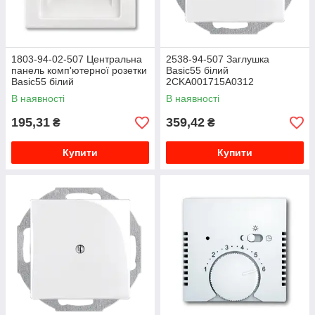
1803-94-02-507 Центральна
2538-94-507 Заглушка
панель комп'ютерної розетки
Basic55 білий
Basic55 білий
2CKA001715A0312
2CKA001753A0095
В наявності
В наявності
195,31
359,42
₴
₴
Купити
Купити