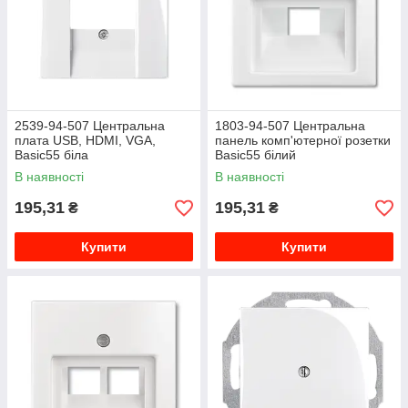
2539-94-507 Центральна
1803-94-507 Центральна
плата USB, HDMI, VGA,
панель комп'ютерної розетки
Basic55 біла
Basic55 білий
2CKA001724A4275
2CKA001753A0096
В наявності
В наявності
195,31
195,31
₴
₴
Купити
Купити