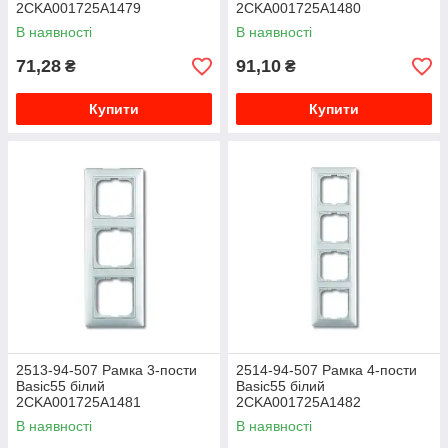
2CKA001725A1479
2CKA001725A1480
В наявності
В наявності
71,28
91,10
₴
₴
Купити
Купити
2513-94-507 Рамка 3-пости
2514-94-507 Рамка 4-пости
Basic55 білий
Basic55 білий
2CKA001725A1481
2CKA001725A1482
В наявності
В наявності