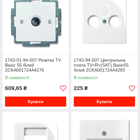
1743-01-94-507 Розетка TV
1743-94-507 Центральна
Basic 55 білий
плата TV+R+(SAT) Basic55
2CKA001724A4276
білий 2CKA001724A4283
В наявності
В наявності
609,65
225
₴
₴
Купити
Купити