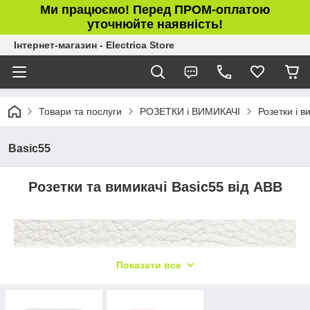
Ми працюємо! Перед ПРОМ-оплатою
уточнюйте наявність!
Інтернет-магазин - Electrica Store
Товари та послуги
РОЗЕТКИ і ВИМИКАЧІ
Розетки і в
Basic55
Розетки та вимикачі Basic55 від ABB
Показати все