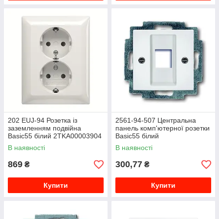
202 EUJ-94 Розетка із
2561-94-507 Центральна
заземленням подвійна
панель комп'ютерної розетки
Basic55 білий 2TKA00003904
Basic55 білий
2CKA001753A0213
В наявності
В наявності
869
300,77
₴
₴
Купити
Купити