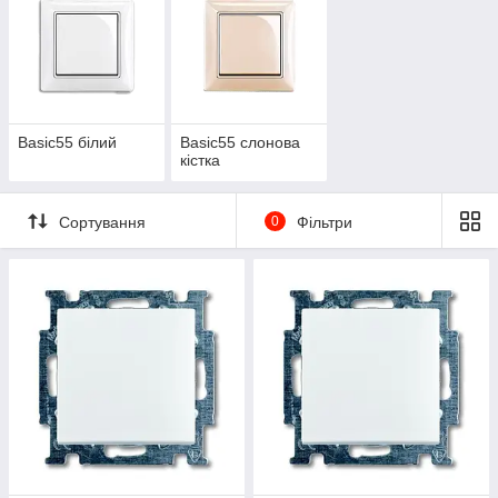
Basic55 білий
Basic55 слонова
кістка
Сортування
0
Фільтри
Сучасна серія розеток та вимикачів ABB Basic55,
має багатий функціонал та гарну якість.