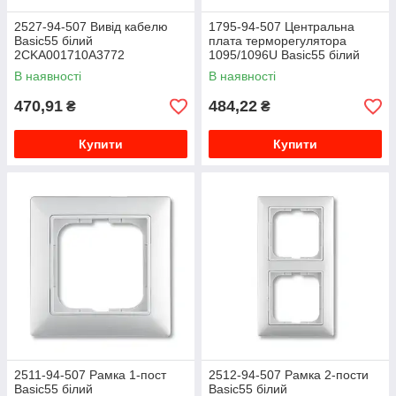
2527-94-507 Вивід кабелю
1795-94-507 Центральна
Basic55 білий
плата терморегулятора
2CKA001710A3772
1095/1096U Basic55 білий
2CKA001710A3867
В наявності
В наявності
470,91
484,22
₴
₴
Купити
Купити
2511-94-507 Рамка 1-пост
2512-94-507 Рамка 2-пости
Basic55 білий
Basic55 білий