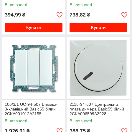
2CKA001012A2144
В наявності
В наявності
394,99
738,82
₴
₴
Купити
Купити
106/3/1 UC-94-507 Вимикач
2115-94-507 Центральна
3-клавішний Basic55 білий
плата димера Basic55 білий
2CKA001012A2155
2CKA006599A2928
В наявності
В наявності
1 926,91
388,75
₴
₴