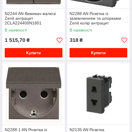
N2244 AN Вимикач жалюзі
N2288 AN Розетка із
Zenit антрацит
заземленням та шторками
2CLA224400N1801
Zenit колір антрацит
2CLA228800N1801
В наявності
В наявності
1 515,70
318
₴
₴
Купити
Купити
N2288.1 AN Розетка із
N2135 AN Розетка