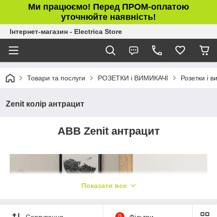
Ми працюємо! Перед ПРОМ-оплатою
уточнюйте наявність!
Інтернет-магазин - Electrica Store
Товари та послуги
РОЗЕТКИ і ВИМИКАЧІ
Розетки і в
Zenit колір антрацит
ABB Zenit антрацит
Показати все
Сортування
0
Фільтри