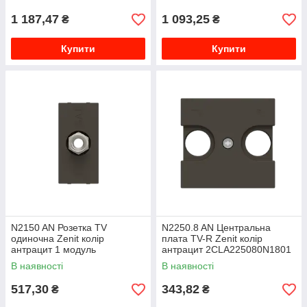
1 187,47
1 093,25
₴
₴
Купити
Купити
N2150 AN Розетка TV
N2250.8 AN Центральна
одиночна Zenit колір
плата TV-R Zenit колір
антрацит 1 модуль
антрацит 2CLA225080N1801
2CLA215000N1801
В наявності
В наявності
517,30
343,82
₴
₴