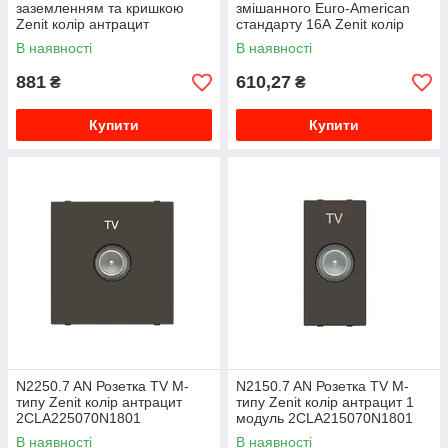
заземленням та кришкою
змішанного Euro-American
Zenit колір антрацит
стандарту 16А Zenit колір
2CLA228810N1801
антрацит 2CLA213501N1801
В наявності
В наявності
881
610,27
₴
₴
Купити
Купити
N2250.7 AN Розетка TV M-
N2150.7 AN Розетка TV M-
типу Zenit колір антрацит
типу Zenit колір антрацит 1
2CLA225070N1801
модуль 2CLA215070N1801
В наявності
В наявності