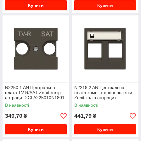
Купити
Купити
N2250.1 AN Центральна
N2218.2 AN Центральна
плата TV-R/SAT Zenit колір
плата комп'ютерної розетки
антрацит 2CLA225010N1801
Zenit колір антрацит
2CLA221820N1801
В наявності
В наявності
340,70
441,79
₴
₴
Купити
Купити