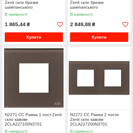
Zenit скло бризки
Zenit скло бризки
шампанського
шампанського
2CLA227200N3901
2CLA227300N3901
В наявності
В наявності
1 865,44
2 849,88
₴
₴
Купити
Купити
N2271 CC Рамка 1 пост Zenit
N2272 CC Рамка 2 пости
скло кавове
Zenit скло кавове
2CLA227100N3701
2CLA227200N3701
В наявності
В наявності