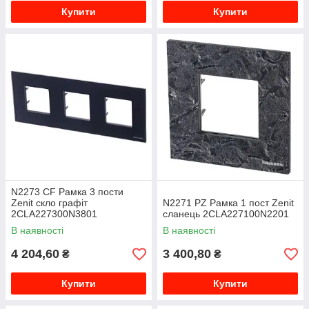
Купити
Купити
N2273 CF Рамка 3 пости
Zenit скло графіт
N2271 PZ Рамка 1 пост Zenit
2CLA227300N3801
сланець 2CLA227100N2201
В наявності
В наявності
4 204,60
3 400,80
₴
₴
Купити
Купити