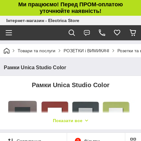
Ми працюємо! Перед ПРОМ-оплатою
уточнюйте наявність!
Інтернет-магазин - Electrica Store
Товари та послуги
РОЗЕТКИ і ВИМИКАЧІ
Розетки та 
Рамки Unica Studio Color
Рамки Unica Studio Color
Показати все
Сортування
0
Фільтри