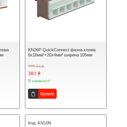
лема
KN26P QuickConnect фазна клема
мм
6x16мм²+20x4мм² ширина 105мм
448,24 ₴
381 ₴
В наявності
Купити
KN10N