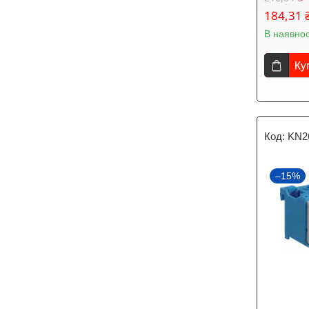
184,31 
В наявнос
Ку
KN2
–15%