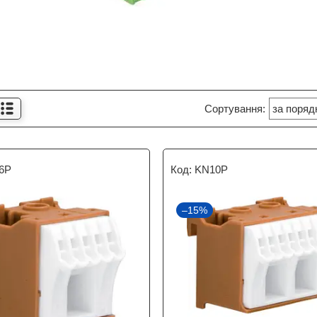
6P
KN10P
–15%