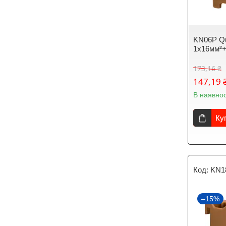
KN06P Qu
1x16мм²
173,16 ₴
147,19 
В наявнос
Ку
KN1
–15%