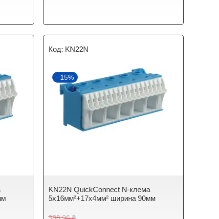
KN22N
–15%
а
KN22N QuickConnect N-клема
мм
5x16мм²+17x4мм² ширина 90мм
388,96 ₴