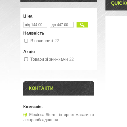
QUICK
Ціна
Наявність
В наявності
22
Акція
Товари зі знижками
22
КОНТАКТИ
Electrica Store - інтернет магазин э
лектрообладнання