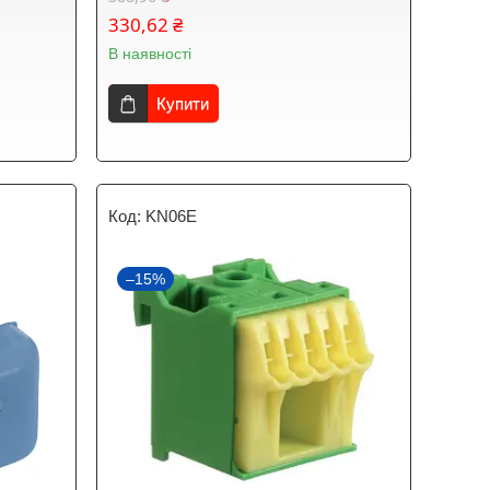
330,62 ₴
В наявності
Купити
KN06E
–15%