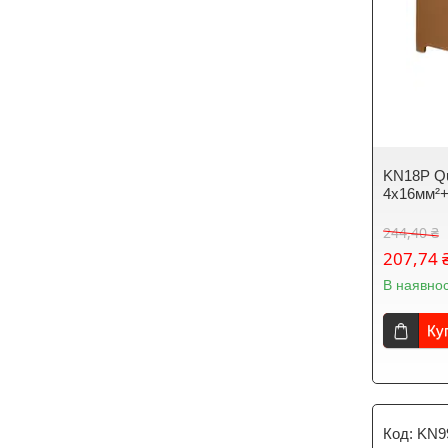
KN18P Qu
4x16мм²
244,40 ₴
207,74 
В наявнос
Ку
KN9