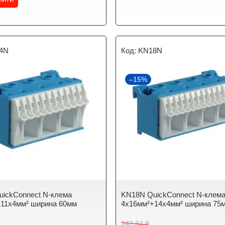
4N
KN18N
–15%
ickConnect N-клема
KN18N QuickConnect N-клем
11x4мм² ширина 60мм
4x16мм²+14x4мм² ширина 75
242,84 ₴