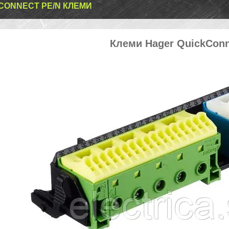
CONNECT PE/N КЛЕМИ
Клеми Hager QuickConn