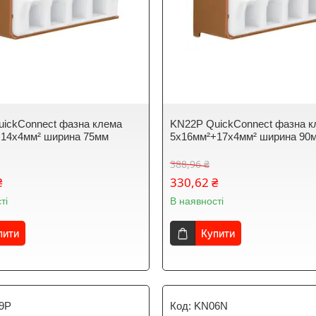
ickConnect фазна клема
KN22P QuickConnect фазна к
+14x4мм² ширина 75мм
5x16мм²+17x4мм² ширина 90
388,96 ₴
₴
330,62 ₴
ті
В наявності
пити
Купити
9P
KN06N