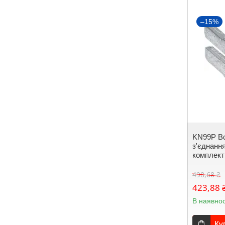
–15%
KN99P Вс
з'єднанн
комплект
498,68 ₴
423,88 
В наявнос
Ку