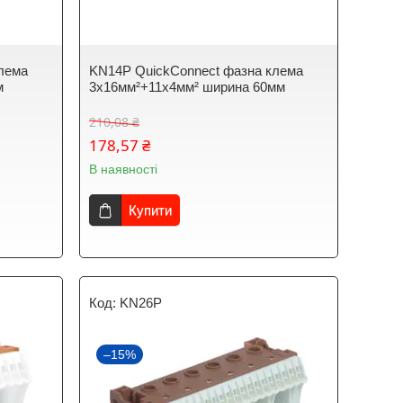
лема
KN14P QuickConnect фазна клема
м
3x16мм²+11x4мм² ширина 60мм
210,08 ₴
178,57 ₴
В наявності
Купити
KN26P
–15%