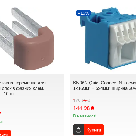
–15%
тавна перемичка для
KN06N QuickConnect N-клем
я блоків фазних клем,
1x16мм² + 5x4мм² ширина 30
 - 10шт
170,56 ₴
144,98 ₴
₴
В наявності
ті
Купити
пити