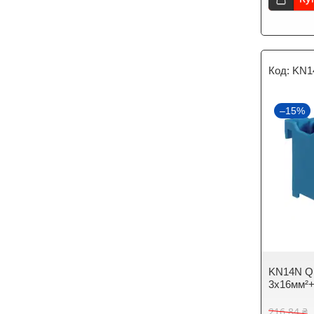
KN1
–15%
KN14N Qu
3x16мм²+
216,84 ₴