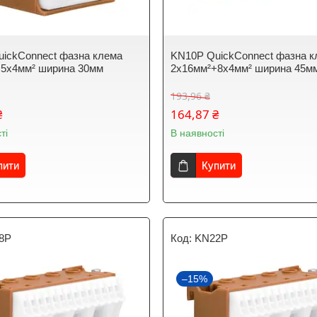
ickConnect фазна клема
KN10P QuickConnect фазна к
+5x4мм² ширина 30мм
2x16мм²+8x4мм² ширина 45м
193,96 ₴
₴
164,87 ₴
ті
В наявності
пити
Купити
8P
KN22P
–15%