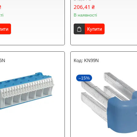
₴
206,41 ₴
ті
В наявності
пити
Купити
6N
KN99N
–15%