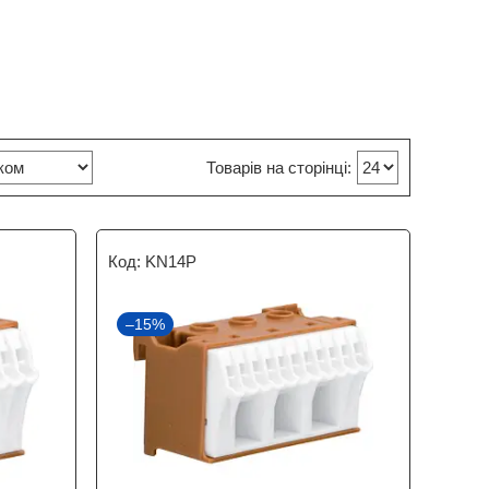
KN14P
–15%