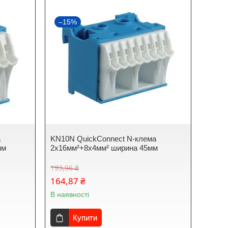
–15%
а
KN10N QuickConnect N-клема
мм
2x16мм²+8x4мм² ширина 45мм
193,96 ₴
164,87 ₴
В наявності
Купити