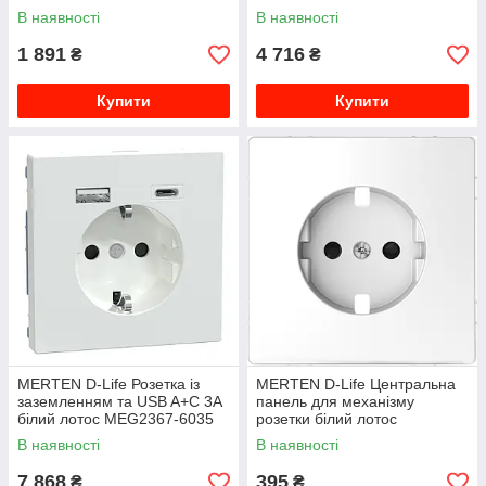
В наявності
В наявності
1 891
4 716
₴
₴
Купити
Купити
MERTEN D-Life Розетка із
MERTEN D-Life Центральна
заземленням та USB A+C 3A
панель для механізму
білий лотос MEG2367-6035
розетки білий лотос
MEG2330-6035
В наявності
В наявності
7 868
395
₴
₴