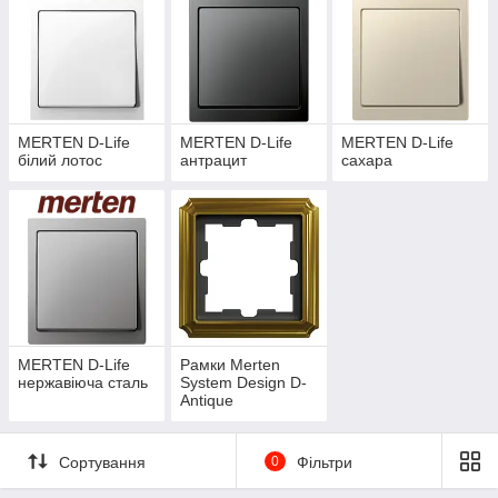
MERTEN D-Life
MERTEN D-Life
MERTEN D-Life
білий лотос
антрацит
сахара
Серія
Merten D-Life
- це максимум поєднань і відмінна
гнучкість.
MERTEN D-Life
Рамки Merten
нержавіюча сталь
System Design D-
Модульна структура, що включає в себе механізм
Antique
прихованої установки, накладку та рамку - дозволяє
додати будь-яку функцію в будь-якому кольорі D-Life.
Новий концепт дизайну відрізняється великим
Сортування
0
Фільтри
розміром клавіш і відсутністю перегородок на всіх