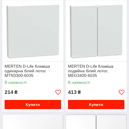
рамках. Рамки можуть мати від 1 до 5 постів.
D-Life
пропонує великий вибір механізмів для
стандартних пристроїв з вимикачами та розетками,
світлорегуляторами, зарядні пристрої USB, роз'ємами
RJ45 та багато іншого.
MERTEN D-Life Клавіша
MERTEN D-Life Клавіша
одинарна білий лотос
подвійна білий лотос
MTN3300-6035
MEG3400-6035
В наявності
В наявності
214
413
₴
₴
Купити
Купити