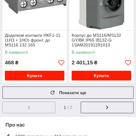
Додаткові контакти HKF1-11
Корпус до MS116/MS132
(1НЗ + 1НО) фронт. до
GY/BK IP65 IB132-G
MS116 132 165
1SAM201911R1010
1SAM201901R1001
В наявності
В наявності
468
2 401,15
₴
₴
Купити
Купити
Показати ще
1
/ 2
Про нас