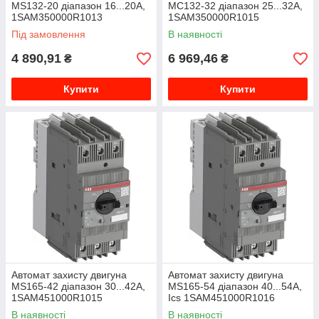
MS132-20 діапазон 16...20A,
МС132-32 діапазон 25...32А,
1SAM350000R1013
1SAM350000R1015
Під замовлення
В наявності
4 890,91
6 969,46
₴
₴
Купити
Купити
Автомат захисту двигуна
Автомат захисту двигуна
MS165-42 діапазон 30...42A,
MS165-54 діапазон 40...54A,
1SAM451000R1015
Ics 1SAM451000R1016
В наявності
В наявності