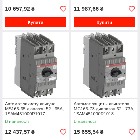
10 657,92
11 987,66
₴
₴
Купити
Купити
Автомат захисту двигуна
Автомат защиты двигателя
MS165-65 діапазон 52...65A,
МС165-73 диапазон 62...73А,
1SAM451000R1017
1SAM451000R1018
В наявності
В наявності
12 437,57
15 655,54
₴
₴