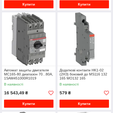
Купити
Купити
Автомат защиты двигателя
Додаткові контакти HK1-02
МС165-80 диапазон 70...80А,
(2НЗ) боковий до MS116 132
1SAM451000R1019
165 MO132 165
1SAM201902R1003
В наявності
В наявності
16 543,49
579
₴
₴
Купити
Купити