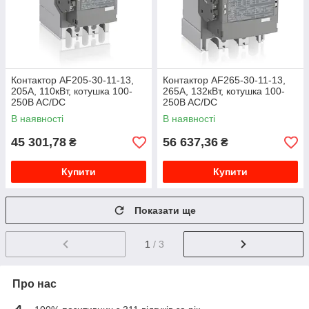
Контактор AF205-30-11-13,
Контактор AF265-30-11-13,
205А, 110кВт, котушка 100-
265А, 132кВт, котушка 100-
250B AC/DC
250B AC/DC
1SFL527002R1311
1SFL547002R1311
В наявності
В наявності
45 301,78
56 637,36
₴
₴
Купити
Купити
Показати ще
1
/ 3
Про нас