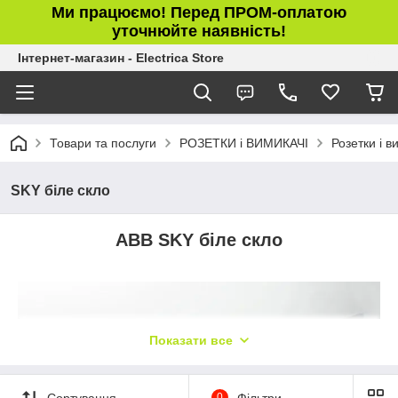
Ми працюємо! Перед ПРОМ-оплатою
уточнюйте наявність!
Інтернет-магазин - Electrica Store
Товари та послуги
РОЗЕТКИ і ВИМИКАЧІ
Розетки і в
SKY біле скло
ABB SKY біле скло
Показати все
Сортування
0
Фільтри