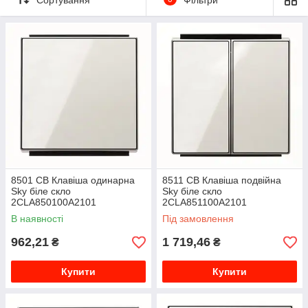
8501 CB Клавіша одинарна
8511 CB Клавіша подвійна
Sky біле скло
Sky біле скло
2CLA850100A2101
2CLA851100A2101
В наявності
Під замовлення
962,21
1 719,46
₴
₴
Купити
Купити