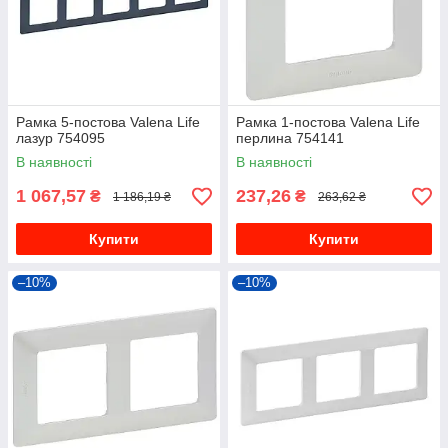
Рамка 5-постова Valena Life
Рамка 1-постова Valena Life
лазур 754095
перлина 754141
В наявності
В наявності
1 067,57
237,26
₴
₴
1 186,19 ₴
263,62 ₴
Купити
Купити
–10%
–10%