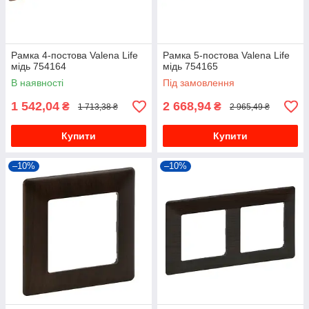
Рамка 4-постова Valena Life
Рамка 5-постова Valena Life
мідь 754164
мідь 754165
В наявності
Під замовлення
1 542,04
2 668,94
₴
₴
1 713,38 ₴
2 965,49 ₴
Купити
Купити
–10%
–10%