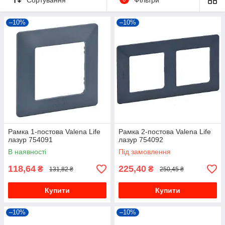
–10%
–10%
Рамка 1-постова Valena Life
Рамка 2-постова Valena Life
лазур 754091
лазур 754092
В наявності
Під замовлення
118,64
225,40
₴
₴
131,82 ₴
250,45 ₴
Купити
Купити
–10%
–10%