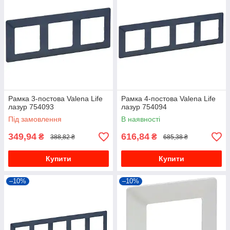
Рамка 3-постова Valena Life
Рамка 4-постова Valena Life
лазур 754093
лазур 754094
Під замовлення
В наявності
349,94
616,84
₴
₴
388,82 ₴
685,38 ₴
Купити
Купити
–10%
–10%