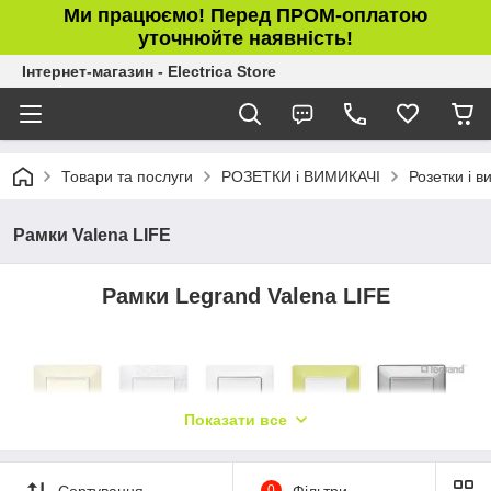
Ми працюємо! Перед ПРОМ-оплатою
уточнюйте наявність!
Інтернет-магазин - Electrica Store
Товари та послуги
РОЗЕТКИ і ВИМИКАЧІ
Розетки і в
Рамки Valena LIFE
Рамки Legrand Valena LIFE
Показати все
Сортування
0
Фільтри