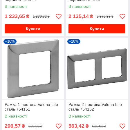
В наявності
В наявності
1 233,65
2 135,14
₴
₴
1 370,72 ₴
2 372,38 ₴
Купити
Купити
–10%
–10%
Рамка 1-постова Valena Life
Рамка 2-постова Valena Life
сталь 754151
сталь 754152
В наявності
В наявності
296,57
563,42
₴
₴
329,52 ₴
626,02 ₴