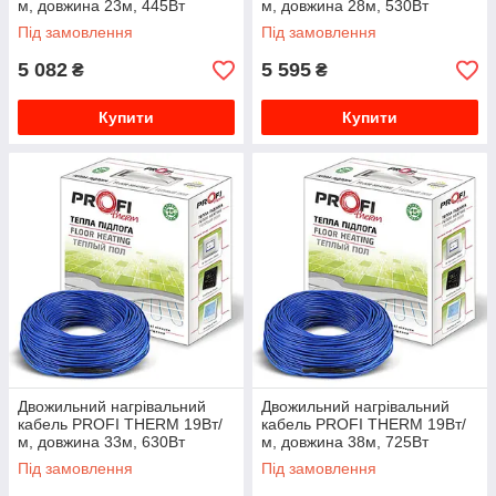
м, довжина 23м, 445Вт
м, довжина 28м, 530Вт
000013356
000013357
Під замовлення
Під замовлення
5 082
5 595
₴
₴
Купити
Купити
Двожильний нагрівальний
Двожильний нагрівальний
кабель PROFI THERM 19Вт/
кабель PROFI THERM 19Вт/
м, довжина 33м, 630Вт
м, довжина 38м, 725Вт
000013358
000013359
Під замовлення
Під замовлення