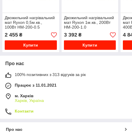
Двожильний нагрівальний
Двожильний нагрівальний
Двож
мат Ryxon 0,5м.кв.,
мат Ryxon 1м.кв., 200Вт
мат 
100Вт HM-200-0.5
HM-200-1.0
400В
2 455
3 392
4 8
₴
₴
Купити
Купити
Про нас
100% позитивних з 313 відгуків за рік
Працює з 11.01.2021
м. Харків
Харків, Україна
Контакти
Про нас