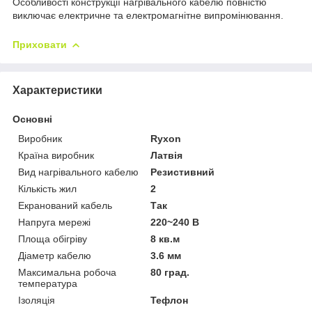
Особливості конструкції нагрівального кабелю повністю
виключає електричне та електромагнітне випромінювання.
Приховати
Характеристики
Основні
Виробник
Ryxon
Країна виробник
Латвія
Вид нагрівального кабелю
Резистивний
Кількість жил
2
Екранований кабель
Так
Напруга мережі
220~240 В
Площа обігріву
8 кв.м
Діаметр кабелю
3.6 мм
Максимальна робоча
80 град.
температура
Ізоляція
Тефлон