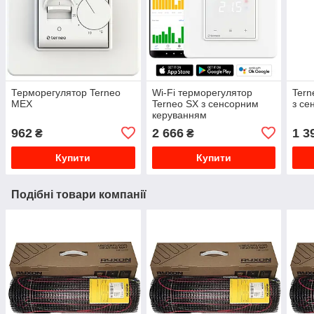
Терморегулятор Terneo
Wi-Fi терморегулятор
Tern
MEX
Terneo SX з сенсорним
з се
керуванням
962
2 666
1 3
₴
₴
Купити
Купити
Подібні товари компанії