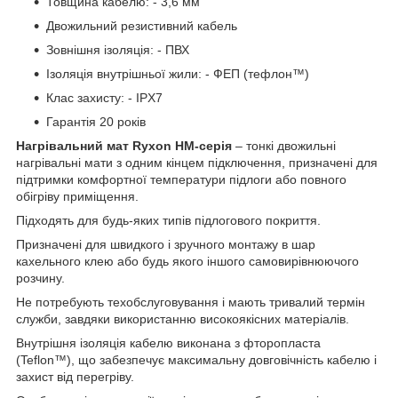
Товщина кабелю: - 3,6 мм
Двожильний резистивний кабель
Зовнішня ізоляція: - ПВХ
Ізоляція внутрішньої жили: - ФЕП (тефлон™)
Клас захисту: - IPX7
Гарантія 20 років
Нагрівальний мат Ryxon HM-серія
– тонкі двожильні
нагрівальні мати з одним кінцем підключення, призначені для
підтримки комфортної температури підлоги або повного
обігріву приміщення.
Підходять для будь-яких типів підлогового покриття.
Призначені для швидкого і зручного монтажу в шар
кахельного клею або будь якого іншого самовирівнюючого
розчину.
Не потребують техобслуговування і мають тривалий термін
служби, завдяки використанню високоякісних матеріалів.
Внутрішня ізоляція кабелю виконана з фторопласта
(Teflon™), що забезпечує максимальну довговічність кабелю і
захист від перегріву.