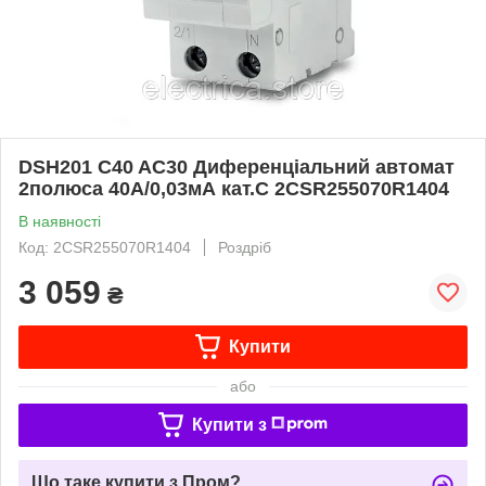
DSH201 C40 AC30 Диференціальний автомат
2полюса 40А/0,03мА кат.C 2CSR255070R1404
В наявності
Код: 2CSR255070R1404
Роздріб
3 059
₴
Купити
або
Купити з
Що таке купити з Пром?