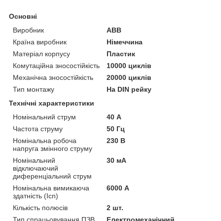
Основні
Виробник
ABB
Країна виробник
Німеччина
Матеріал корпусу
Пластик
Комутаційна зносостійкість
10000 циклів
Механічна зносостійкість
20000 циклів
Тип монтажу
На DIN рейку
Технічні характеристики
Номінальний струм
40 А
Частота струму
50 Гц
Номінальна робоча
230 В
напруга змінного струму
Номінальний
30 мА
відключаючий
диференціальний струм
Номінальна вимикаюча
6000 А
здатність (Icn)
Кількість полюсів
2 шт.
Тип спрацьовування ПЗВ
Електромеханічний