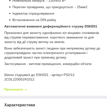
Номінальна напруга: - 230/400 В~
Перетин провідника, що приєднується: - 25мм2
Індикатор спрацьовування
Встановлення на DIN-рейку
Автоматичні вимикачі диференційного струму DSH201
Призначені для захисту однофазних кіл кінцевих споживачів
від струмів перевантаження, короткого замикання та для
захисту від дії струму витоку на землю.
Вони забезпечують захист людини при непрямому дотику до
струмопровідних частин електричного устаткування і
додатковий захист при прямому дотику.
Застосування - житлові приміщення, комерційні об'єкти.
Шинні з'єднувачі до DSH201 - артікул PS2/12
2CDL220001R1012
Приховати
Характеристики