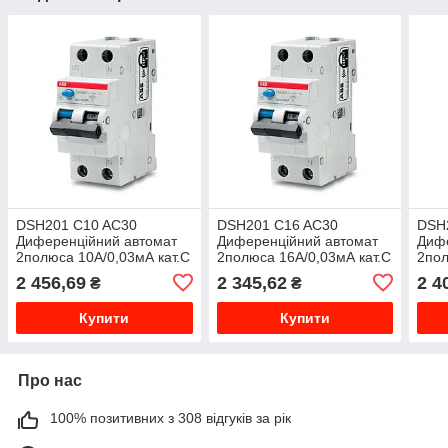
DSH201 C10 AC30
DSH201 C16 AC30
DSH
Диференційний автомат
Диференційний автомат
Дифе
2полюса 10А/0,03мА кат.C
2полюса 16А/0,03мА кат.C
2пол
2CSR255070R110
2CSR255070R1164
2CS
2 456,69
2 345,62
2 4
₴
₴
Купити
Купити
Про нас
100% позитивних з 308 відгуків за рік