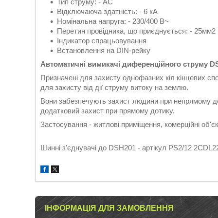
Тип струму: - АС
Відключаюча здатність: - 6 кА
Номінальна напруга: - 230/400 В~
Перетин провідника, що приєднується: - 25мм2
Індикатор спрацьовування
Встановлення на DIN-рейку
Автоматичні вимикачі диференційного струму D
Призначені для захисту однофазних кіл кінцевих спо
для захисту від дії струму витоку на землю.
Вони забезпечують захист людини при непрямому до
додатковий захист при прямому дотику.
Застосування - житлові приміщення, комерційні об'єк
Шинні з'єднувачі до DSH201 - артікул PS2/12 2CDL
ІНФОРМАЦІЯ ДЛЯ ЗАМОВЛЕННЯ