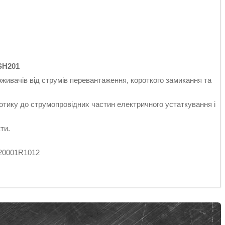
SH201
живачів від струмів перевантаження, короткого замикання та
тику до струмопровідних частин електричного устаткування і
ти.
220001R1012