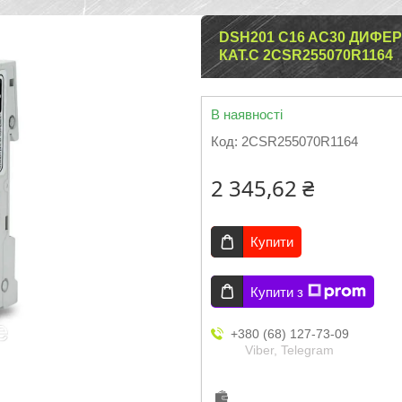
DSH201 C16 AC30 ДИФЕ
КАТ.C 2CSR255070R1164
В наявності
Код:
2CSR255070R1164
2 345,62 ₴
Купити
Купити з
+380 (68) 127-73-09
Viber, Telegram