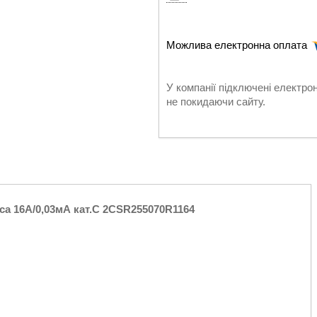
У компанії підключені електро
не покидаючи сайту.
а 16А/0,03мА кат.C 2CSR255070R1164