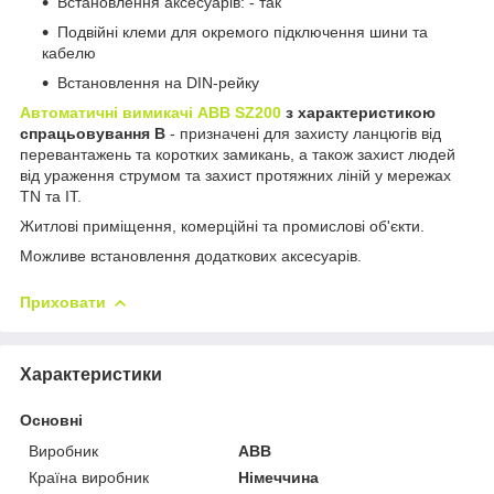
Встановлення аксесуарів: - так
Подвійні клеми для окремого підключення шини та
кабелю
Встановлення на DIN-рейку
Автоматичні вимикачі ABB SZ200
з характеристикою
спрацьовування B
- призначені для захисту ланцюгів від
перевантажень та коротких замикань, а також захист людей
від ураження струмом та захист протяжних ліній у мережах
TN та IT.
Житлові приміщення, комерційні та промислові об'єкти.
Можливе встановлення додаткових аксесуарів.
Приховати
Характеристики
Основні
Виробник
ABB
Країна виробник
Німеччина