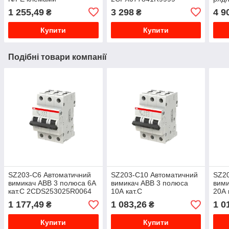
1SPE007717F0421
1SP
1 255,49
3 298
4 9
₴
₴
Купити
Купити
Подібні товари компанії
SZ203-C6 Автоматичний
SZ203-C10 Автоматичний
SZ2
вимикач ABB 3 полюса 6А
вимикач ABB 3 полюса
вими
кат.C 2CDS253025R0064
10А кат.C
20А 
2CDS253025R0104
2CD
1 177,49
1 083,26
1 0
₴
₴
Купити
Купити