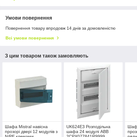
Умови повернення
Повернення товару впродовж 14 днів за домовленістю
Всі умови повернення
З цим товаром також замовляють
Шафа Mistral навiсна
UK624E3 Розподiльна
Шафа
прозорі двері 12 модулів з
шафа 24 модулі ABB
проз
N/PE клемами
2CPX077841R9999
рядн