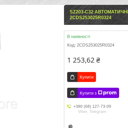
SZ203-C32 АВТОМАТИЧН
2CDS253025R0324
В наявності
Код:
2CDS253025R0324
1 253,62 ₴
Купити
Купити з
+380 (68) 127-73-09
Viber, Telegram