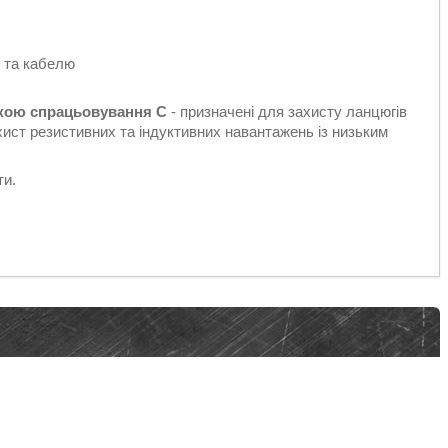
 та кабелю
кою спрацьовування C
- призначені для захисту ланцюгів
хист резистивних та індуктивних навантажень із низьким
ти.