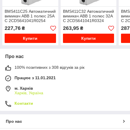
BMS411C25 Автоматичний
BMS411C32 Автоматичний
BMS
вимикач ABB 1 полюс 25А
вимикач ABB 1 полюс 32А
вими
C 2CDS641041R0254
C 2CDS641041R0324
C 2
227,76
263,95
287
₴
₴
Купити
Купити
Про нас
100% позитивних з 308 відгуків за рік
Працює з 11.01.2021
м. Харків
Харків, Україна
Контакти
Про нас