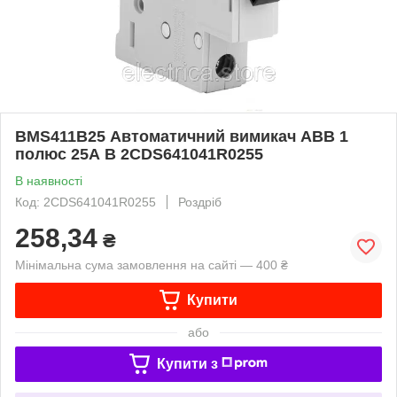
BMS411B25 Автоматичний вимикач ABB 1
полюс 25А B 2CDS641041R0255
В наявності
Код: 2CDS641041R0255
Роздріб
258,34
₴
Мінімальна сума замовлення на сайті — 400 ₴
Купити
або
Купити з