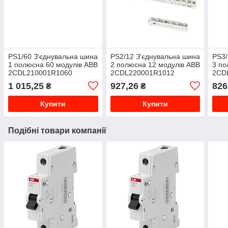
PS1/60 З'єднувальна шина
PS2/12 З'єднувальна шина
PS3/
1 полюсна 60 модулів ABB
2 полюсна 12 модулів ABB
3 по
2CDL210001R1060
2CDL220001R1012
2CD
1 015,25
927,26
826
₴
₴
Купити
Купити
Подібні товари компанії