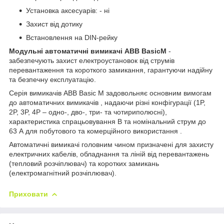
Установка аксесуарів: - ні
Захист від дотику
Встановлення на DIN-рейку
Модульні автоматичні вимикачі ABB BasicM
-
забезпечують захист електроустановок від струмів
перевантаження та короткого замикання, гарантуючи надійну
та безпечну експлуатацію.
Серія вимикачів ABB Basic M задовольняє основним вимогам
до автоматичних вимикачів , надаючи різні конфігурації (1P,
2P, 3P, 4P – одно-, дво-, три- та чотириполюсні),
характеристика спрацьовування B та номінальний струм до
63 А для побутового та комерційного використання .
Автоматичні вимикачі головним чином призначені для захисту
електричних кабелів, обладнання та ліній від перевантажень
(тепловий розчіплювач) та коротких замикань
(електромагнітний розчіплювач).
Приховати