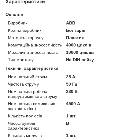
Характеристики
Основні
Виробник
ABB
Країна виробник
Болгарія
Матеріал корпусу
Пластик
Комутаційна зносостійкість
4000 циклів
Механічна зносостійкість
10000 циклів
Тип монтажу
На DIN рейку
Технічні характеристики
Номінальний струм
25 А
Частота струму
50 Гц
Номінальна робоча
230 В
напруга змінного струму
Номінальна вимикаюча
4500 А
здатність (Icn)
Кількість полюсів
1 шт.
Часострумові
B
характеристики
Кількість модулів
1 шт.