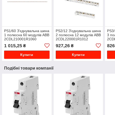
PS1/60 З'єднувальна шина
PS2/12 З'єднувальна шина
PS3/
1 полюсна 60 модулів ABB
2 полюсна 12 модулів ABB
3 по
2CDL210001R1060
2CDL220001R1012
2CD
1 015,25
927,26
826
₴
₴
Купити
Купити
Подібні товари компанії