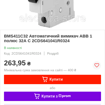
BMS411C32 Автоматичний вимикач ABB 1
полюс 32А C 2CDS641041R0324
В наявності
Код: 2CDS641041R0324
Роздріб
263,95
₴
Мінімальна сума замовлення на сайті — 400 ₴
Купити
або
Купити з