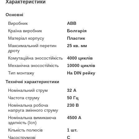
Характеристики
Основні
Виробник
ABB
Країна виробник
Болгарія
Матеріал корпусу
Пластик
Максимальний перетин
25 кв. мм
дроту
Комутаційна зносостійкість
4000 циклів
Механічна зносостійкість
10000 циклів
Тип монтажу
На DIN рейку
Технічні характеристики
Номінальний струм
32 А
Частота струму
50 Гц
Номінальна робоча
230 В
напруга змінного струму
Номінальна вимикаюча
4500 А
здатність (Icn)
Кількість полюсів
1 шт.
Часострумові
C