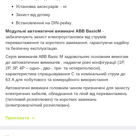
Установка аксесуарів: - ні
Захист від дотику
Встановлення на DIN-рейку
Модульні автоматичні вимикачі ABB BasicM
-
забезпечують захист електроустановок від струмів
перевантаження та короткого замикання, гарантуючи надійну
та безпечну експлуатацію.
Серія вимикачів ABB Basic M задовольняє основним вимогам
до автоматичних вимикачів , надаючи різні конфігурації (1P,
2P, 3P, 4P – одно-, дво-, три- та чотириполюсні),
характеристика спрацьовування C та номінальний струм до
63 А для побутового та комерційного використання .
Автоматичні вимикачі головним чином призначені для захисту
електричних кабелів, обладнання та ліній від перевантажень
(тепловий розчіплювач) та коротких замикань
(електромагнітний розчіплювач).
Приховати