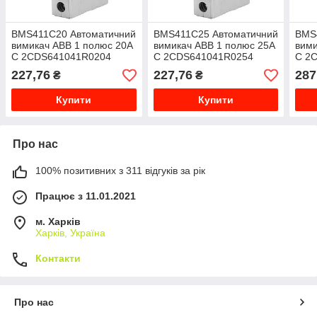
BMS411C20 Автоматичний
BMS411C25 Автоматичний
BMS
вимикач ABB 1 полюс 20А
вимикач ABB 1 полюс 25А
вими
C 2CDS641041R0204
C 2CDS641041R0254
C 2
227,76
227,76
287
₴
₴
Купити
Купити
Про нас
100% позитивних з 311 відгуків за рік
Працює з 11.01.2021
м. Харків
Харків, Україна
Контакти
Про нас