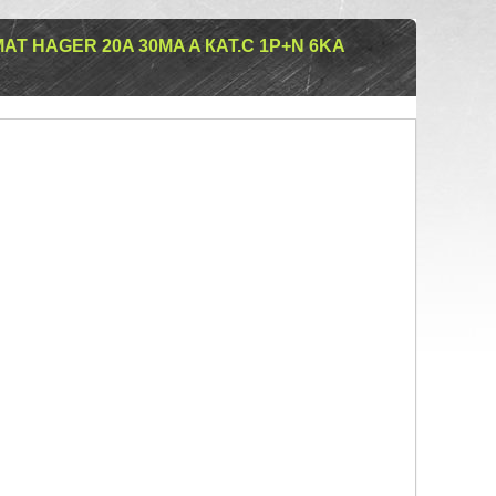
Т HAGER 20A 30MA A КАТ.C 1P+N 6KA