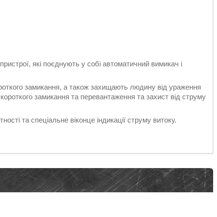
 пристрої, які поєднують у собі автоматичний вимикач і
роткого замикання, а також захищають людину від ураження
 короткого замикання та перевантаження та захист від струму
ості та спеціальне віконце індикації струму витоку.