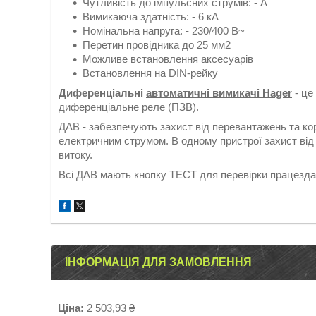
Чутливість до імпульсних струмів: - A
Вимикаюча здатність: - 6 кА
Номінальна напруга: - 230/400 В~
Перетин провідника до 25 мм2
Можливе встановлення аксесуарів
Встановлення на DIN-рейку
Диференціальні
автоматичні вимикачі Hager
- це
диференціальне реле (ПЗВ).
ДАВ - забезпечують захист від перевантажень та ко
електричним струмом. В одному пристрої захист від
витоку.
Всі ДАВ мають кнопку ТЕСТ для перевірки працездатн
ІНФОРМАЦІЯ ДЛЯ ЗАМОВЛЕННЯ
Ціна:
2 503,93 ₴