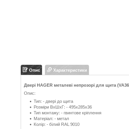
Опис
Характеристики
Двері HAGER металеві непрозорі для щита (VA3
Опис:
Тип: - двері до щита
Розміри ВхШхГ: - 495х285х36
Тип монтажу: - гвинтове кріплення
Матеріал: - метал
Колір: - білий RAL 9010