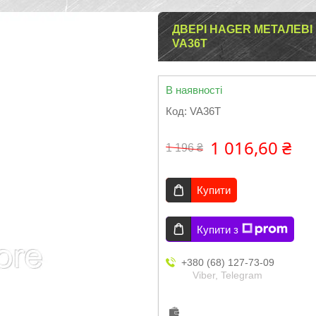
ДВЕРІ HAGER МЕТАЛЕВІ 
VA36T
В наявності
Код:
VA36T
1 016,60 ₴
1 196 ₴
Купити
Купити з
+380 (68) 127-73-09
Viber, Telegram