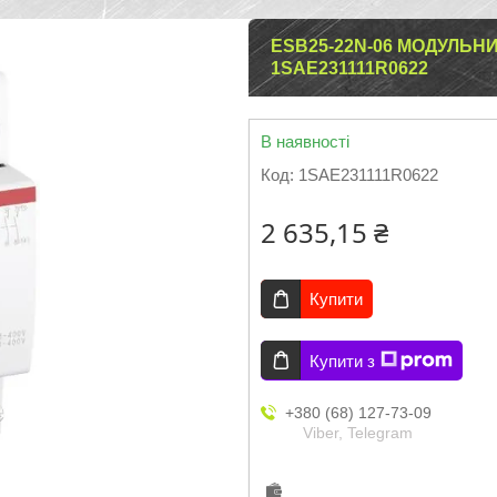
ESB25-22N-06 МОДУЛЬНИ
1SAE231111R0622
В наявності
Код:
1SAE231111R0622
2 635,15 ₴
Купити
Купити з
+380 (68) 127-73-09
Viber, Telegram