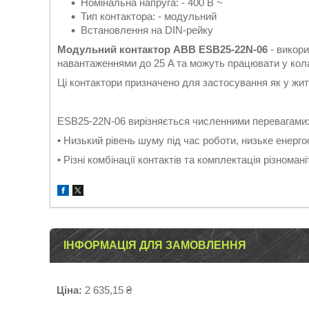
Номінальна напруга: - 400 В ~
Тип контактора: - модульний
Встановлення на DIN-рейку
Модульний контактор ABB ESB25-22N-06
- викор
навантаженнями до 25 A та можуть працювати у колах
Ці контактори призначено для застосування як у жит
ESB25-22N-06 вирізняється численними перевагами
• Низький рівень шуму під час роботи, низьке енерг
• Різні комбінації контактів та комплектація різнома
ІНФОРМАЦІЯ ДЛЯ ЗАМОВЛЕННЯ
Ціна:
2 635,15 ₴