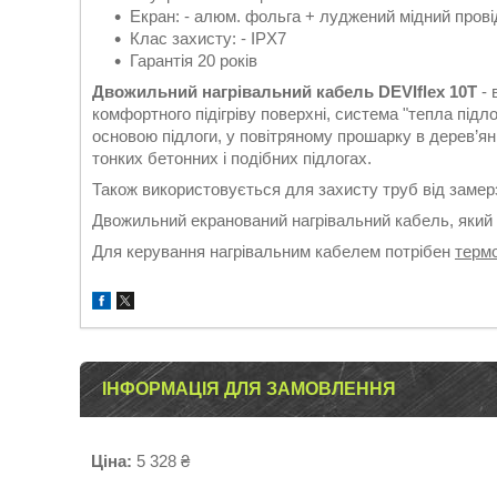
Екран: - алюм. фольга + луджений мідний прові
Клас захисту: - IPX7
Гарантія 20 років
Двожильний нагрівальний кабель DEVIflex 10T
- 
комфортного підігріву поверхні, система "тепла підл
основою підлоги, у повітряному прошарку в дерев’яни
тонких бетонних і подібних підлогах.
Також використовується для захисту труб від замер
Двожильний екранований нагрівальний кабель, який 
Для керування нагрівальним кабелем потрібен
терм
ІНФОРМАЦІЯ ДЛЯ ЗАМОВЛЕННЯ
Ціна:
5 328 ₴