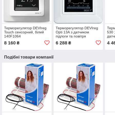
Терморегулятор DEVIreg
Терморегулятор DEVIreg
Терм
Touch сенсорний, білий
Opti 13А з датчиком
530 
140F1064
підлоги та повітря
датч
140F1055
140
8 160
6 288
4 4
₴
₴
Подібні товари компанії