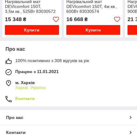
Нагрівальний мат
Нагрівальний мат
Нагр
DEVIcomfort 150T,
DEVIcomfort 150T, 4м.кв.,
DEVI
3,5м.кв., 525Вт 83030572
600Вт 83030574
900В
15 348
16 668
21 
₴
₴
Купити
Купити
Про нас
100% позитивних з 308 відгуків за рік
Працює з 11.01.2021
м. Харків
Харків, Україна
Контакти
Про нас
Контакти