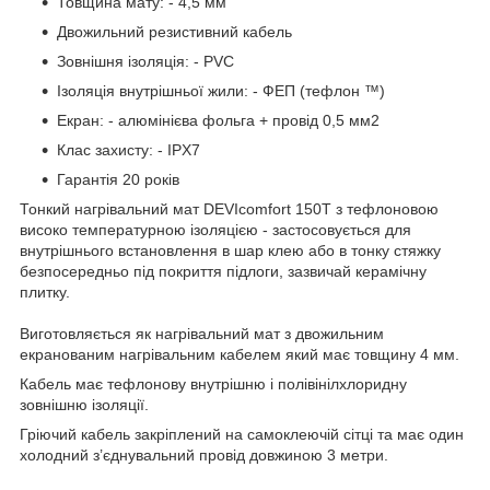
Товщина мату: - 4,5 мм
Двожильний резистивний кабель
Зовнішня ізоляція: - PVC
Ізоляція внутрішньої жили: - ФЕП (тефлон ™)
Екран: - алюмінієва фольга + провід 0,5 мм2
Клас захисту: - IPX7
Гарантія 20 років
Тонкий нагрівальний мат DEVIcomfort 150T
з тефлоновою
високо температурною ізоляцією - застосовується для
внутрішнього встановлення в шар клею або в тонку стяжку
безпосередньо під покриття підлоги, зазвичай керамічну
плитку.
Виготовляється як нагрівальний мат з двожильним
екранованим нагрівальним кабелем який має товщину 4 мм.
Кабель має тефлонову внутрішню і полівінілхлоридну
зовнішню ізоляції.
Гріючий кабель закріплений на самоклеючій сітці та має один
холодний з’єднувальний провід довжиною 3 метри.