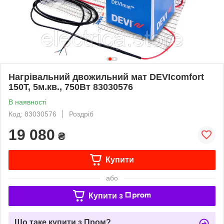
Нагрівальний двожильний мат DEVIcomfort
150T, 5м.кв., 750Вт 83030576
В наявності
Код: 83030576
Роздріб
19 080
₴
Купити
або
Купити з
Що таке купити з Пром?