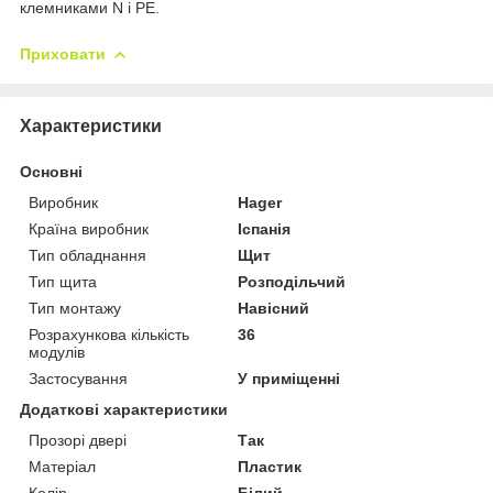
клемниками N і PE.
Приховати
Характеристики
Основні
Виробник
Hager
Країна виробник
Іспанія
Тип обладнання
Щит
Тип щита
Розподільчий
Тип монтажу
Навісний
Розрахункова кількість
36
модулів
Застосування
У приміщенні
Додаткові характеристики
Прозорі двері
Так
Матеріал
Пластик
Колір
Білий