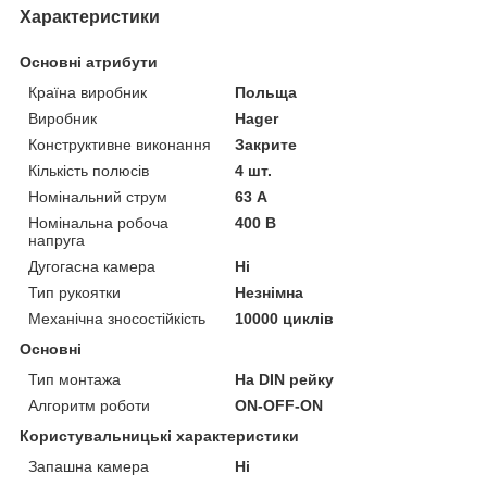
Характеристики
Основні атрибути
Країна виробник
Польща
Виробник
Hager
Конструктивне виконання
Закрите
Кількість полюсів
4 шт.
Номінальний струм
63 А
Номінальна робоча
400 В
напруга
Дугогасна камера
Ні
Тип рукоятки
Незнімна
Механічна зносостійкість
10000 циклів
Основні
Тип монтажа
На DIN рейку
Алгоритм роботи
ON-OFF-ON
Користувальницькі характеристики
Запашна камера
Ні