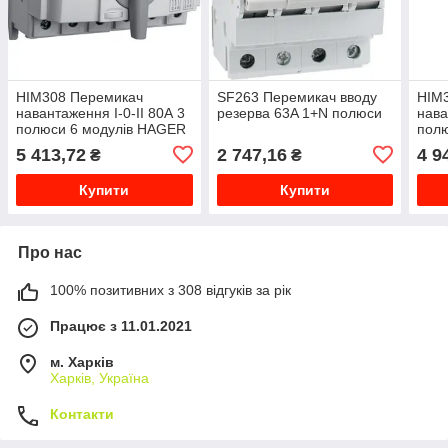
HIM308 Перемикач
SF263 Перемикач вводу
HIM
навантаження I-0-II 80А 3
резерва 63A 1+N полюси
нава
полюси 6 модулів HAGER
пол
5 413,72
2 747,16
4 9
₴
₴
Купити
Купити
Про нас
100% позитивних з 308 відгуків за рік
Працює з 11.01.2021
м. Харків
Харків, Україна
Контакти