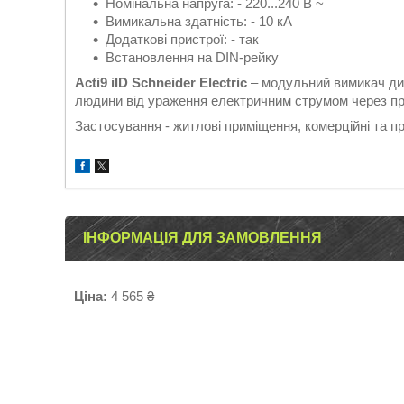
Номінальна напруга: - 220...240 В ~
Вимикальна здатність: - 10 кА
Додаткові пристрої: - так
Встановлення на DIN-рейку
Acti9 iID Schneider Electric
– модульний вимикач ди
людини від ураження електричним струмом через пря
Застосування - житлові приміщення, комерційні та пр
ІНФОРМАЦІЯ ДЛЯ ЗАМОВЛЕННЯ
Ціна:
4 565 ₴