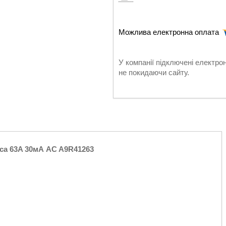
У компанії підключені електро
не покидаючи сайту.
юса 63A 30мА AC A9R41263