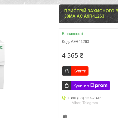
ПРИСТРІЙ ЗАХИСНОГО В
30МА AC A9R41263
В наявності
Код:
A9R41263
4 565 ₴
Купити
Купити з
+380 (68) 127-73-09
Viber, Telegram