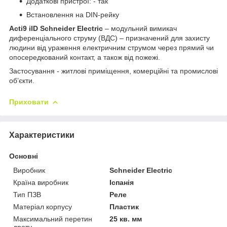
Додаткові пристрої: - так
Встановлення на DIN-рейку
Acti9 iID Schneider Electric
– модульний вимикач
диференціального струму (ВДС) – призначений для захисту
людини від ураження електричним струмом через прямий чи
опосередкований контакт, а також від пожежі.
Застосування - житлові приміщення, комерційні та промислові
об’єкти.
Приховати
Характеристики
Основні
Виробник
Schneider Electric
Країна виробник
Іспанія
Тип ПЗВ
Реле
Матеріал корпусу
Пластик
Максимальний перетин
25 кв. мм
дроту