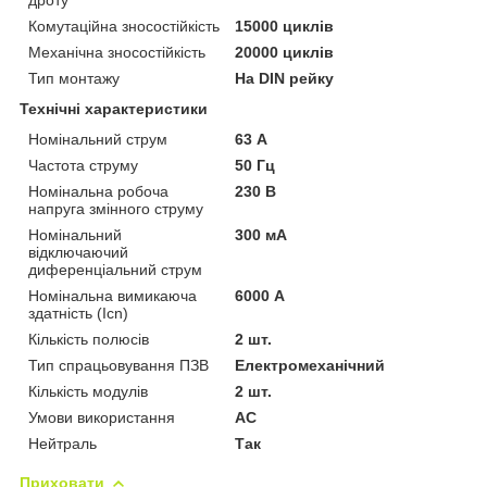
Комутаційна зносостійкість
15000 циклів
Механічна зносостійкість
20000 циклів
Тип монтажу
На DIN рейку
Технічні характеристики
Номінальний струм
63 А
Частота струму
50 Гц
Номінальна робоча
230 В
напруга змінного струму
Номінальний
300 мА
відключаючий
диференціальний струм
Номінальна вимикаюча
6000 А
здатність (Icn)
Кількість полюсів
2 шт.
Тип спрацьовування ПЗВ
Електромеханічний
Кількість модулів
2 шт.
Умови використання
АС
Нейтраль
Так
Приховати