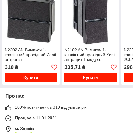
N2202 AN Вимикач 1-
N2102 AN Вимикач 1-
N220
клавішний прохідний Zenit
клавішний прохідний Zenit
клав
антрацит
антрацит 1 модуль
2CL
2CLA220200N1801
2CLA210200N1801
310
335,71
298
₴
₴
Купити
Купити
Про нас
100% позитивних з 310 відгуків за рік
Працює з 11.01.2021
м. Харків