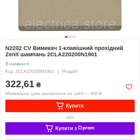
N2202 CV Вимикач 1-клавішний прохідний
Zenit шампань 2CLA220200N1901
В наявності
Код: 2CLA220200N1901
Роздріб
322,61
₴
Мінімальна сума замовлення на сайті — 400 ₴
Купити
або
Купити з