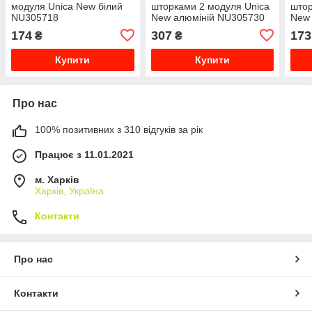
модуля Unica New білий
шторками 2 модуля Unica
штор
NU305718
New алюміній NU305730
New
174
307
173
₴
₴
Купити
Купити
Про нас
100% позитивних з 310 відгуків за рік
Працює з 11.01.2021
м. Харків
Харків, Україна
Контакти
Про нас
Контакти