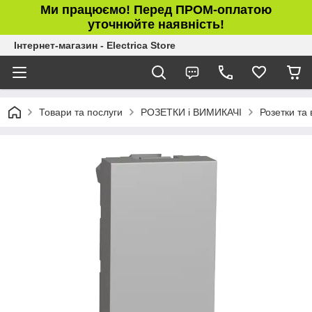
Ми працюємо! Перед ПРОМ-оплатою
уточнюйте наявність!
Інтернет-магазин - Electrica Store
Товари та послуги
РОЗЕТКИ і ВИМИКАЧІ
Розетки та 