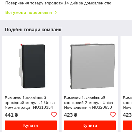
Повернення товару впродовж 14 днів за домовленістю
Всі умови повернення
Подібні товари компанії
Вимикач 1-клавішний
Вимикач 1-клавішний
Вими
прохідний модуль 1 Unica
кнопковий 2 модулі Unica
кноп
New антрацит NU310354
New алюміній NU320630
New
441
423
423
₴
₴
Купити
Купити