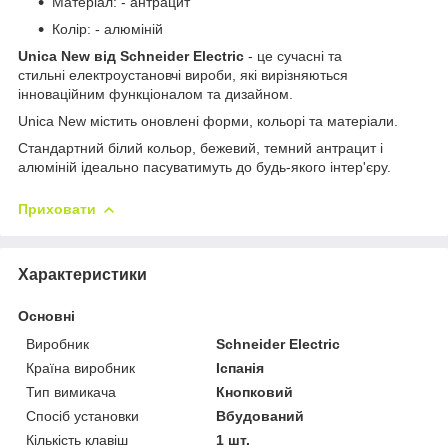
Матеріал: - антрацит
Колір: - алюміній
Unica New від Schneider Electric
- це сучасні та
стильні електроустановчі вироби, які вирізняються
інноваційним функціоналом та дизайном.
Unica New містить оновлені форми, кольорі та матеріали.
Стандартний білий кольор, бежевий, темний антрацит і
алюміній ідеально пасуватимуть до будь-якого інтер'єру.
Приховати
Характеристики
Основні
Виробник
Schneider Electric
Країна виробник
Іспанія
Тип вимикача
Кнопковий
Спосіб установки
Вбудований
Кількість клавіш
1 шт.