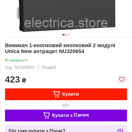
Вимикач 1-кнопковий кнопковий 2 модулі
Unica New антрацит NU320654
В наявності
Код: NU320654
Роздріб
423
₴
Купити
або
Купити з
Що таке купити з Пром?