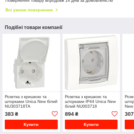
Повернення товару впродовж 14 днів за домовленістю
Всі умови повернення
Подібні товари компанії
Розетка з кришкою та
Розетка з кришкою та
Розе
шторками Unica New білий
шторками IP44 Unica New
штор
NU303718TA
білий NU003718
New
383
894
307
₴
₴
Купити
Купити