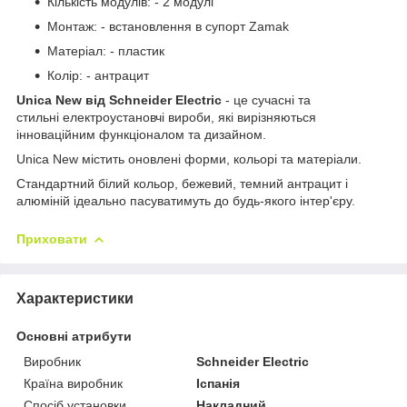
Кількість модулів: - 2 модулі
Монтаж: - встановлення в супорт Zamak
Матеріал: - пластик
Колір: - антрацит
Unica New від Schneider Electric
- це сучасні та
стильні електроустановчі вироби, які вирізняються
інноваційним функціоналом та дизайном.
Unica New містить оновлені форми, кольорі та матеріали.
Стандартний білий кольор, бежевий, темний антрацит і
алюміній ідеально пасуватимуть до будь-якого інтер'єру.
Приховати
Характеристики
Основні атрибути
Виробник
Schneider Electric
Країна виробник
Іспанія
Спосіб установки
Накладний