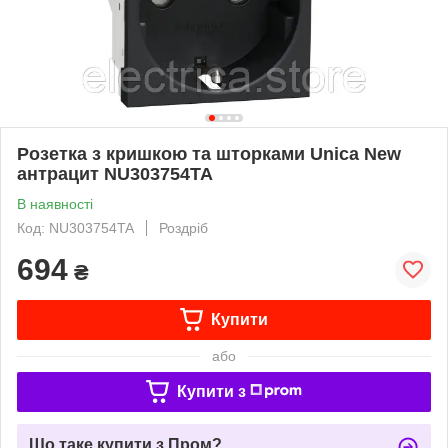
Розетка з кришкою та шторками Unica New
антрацит NU303754TA
В наявності
Код: NU303754TA
Роздріб
694
₴
Купити
або
Купити з
Що таке купити з Пром?