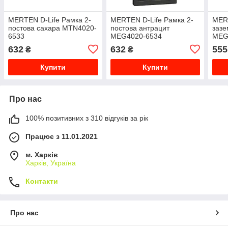
MERTEN D-Life Рамка 2-
MERTEN D-Life Рамка 2-
MERT
постова сахара MTN4020-
постова антрацит
зазе
6533
MEG4020-6534
MEG
632
632
555
₴
₴
Купити
Купити
Про нас
100% позитивних з 310 відгуків за рік
Працює з 11.01.2021
м. Харків
Харків, Україна
Контакти
Про нас