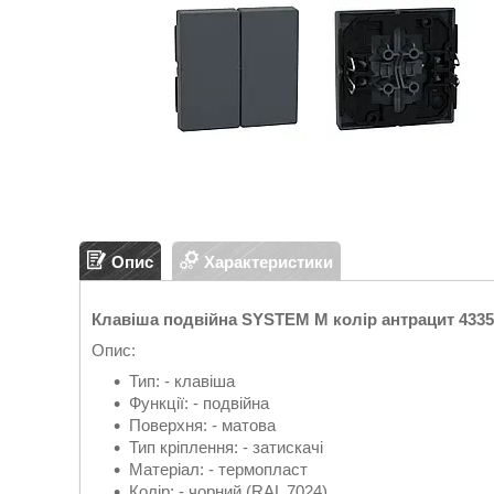
Опис
Характеристики
Клавіша подвійна SYSTEM M колір антрацит 4335
Опис:
Тип: - клавіша
Функції: - подвійна
Поверхня: - матова
Тип кріплення: - затискачі
Матеріал: - термопласт
Колір: - чорний (RAL 7024)