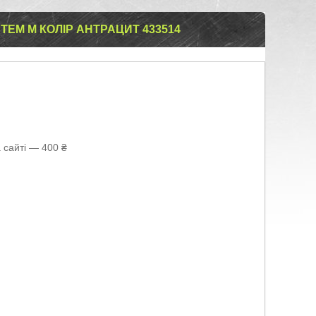
TEM M КОЛІР АНТРАЦИТ 433514
 сайті — 400 ₴