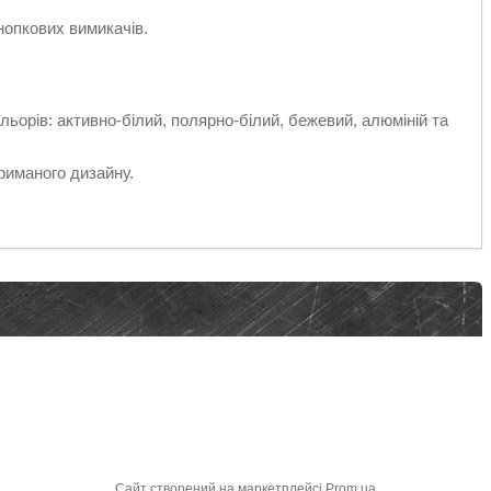
нопкових вимикачів.
льорів: активно-білий, полярно-білий, бежевий, алюміній та
триманого дизайну.
Сайт створений на маркетплейсі
Prom.ua