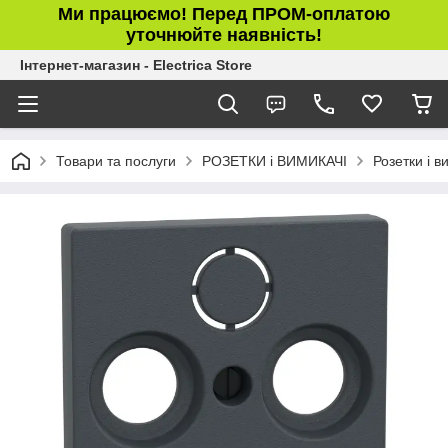
Ми працюємо! Перед ПРОМ-оплатою
уточнюйте наявність!
Інтернет-магазин - Electrica Store
Товари та послуги
РОЗЕТКИ і ВИМИКАЧІ
Розетки і 