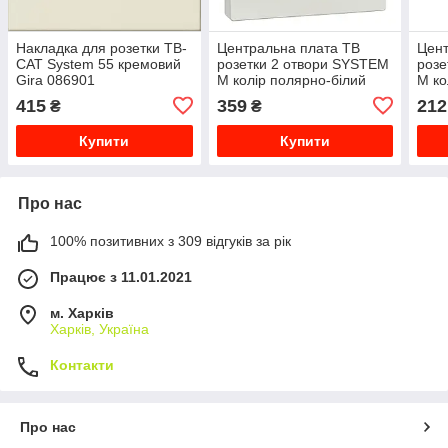
Накладка для розетки ТВ-
Центральна плата ТВ
Цент
САТ System 55 кремовий
розетки 2 отвори SYSTEM
розе
Gira 086901
M колір полярно-білий
M ко
MEG4122-0319
MTN
415
359
212
₴
₴
Купити
Купити
Про нас
100% позитивних з 309 відгуків за рік
Працює з 11.01.2021
м. Харків
Харків, Україна
Контакти
Про нас