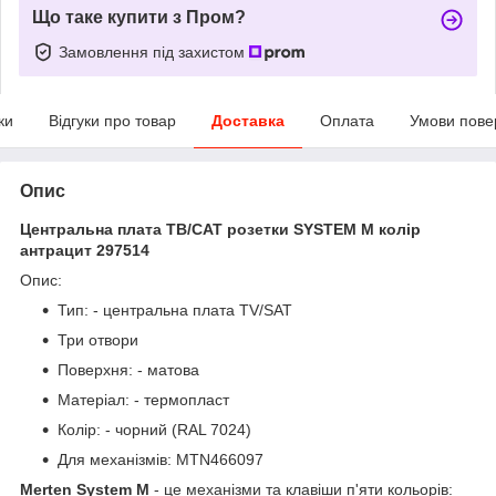
Що таке купити з Пром?
Замовлення під захистом
ки
Відгуки про товар
Доставка
Оплата
Умови пове
Опис
Центральна плата ТВ/САТ розетки SYSTEM M колір
антрацит 297514
Опис:
Тип: - центральна плата TV/SAT
Три отвори
Поверхня: - матова
Матеріал: - термопласт
Колір: - чорний (RAL 7024)
Для механізмів: MTN466097
Merten System M
- це механізми та клавіши п'яти кольорів: