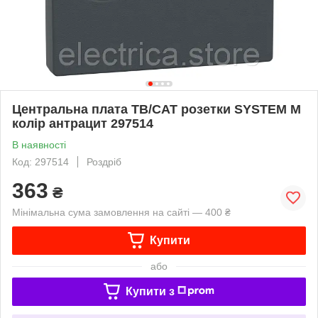
Центральна плата ТВ/САТ розетки SYSTEM M
колір антрацит 297514
В наявності
Код: 297514
Роздріб
363
₴
Мінімальна сума замовлення на сайті — 400 ₴
Купити
або
Купити з