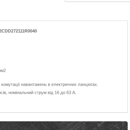
 2CDD272111R0040
мм2
я комутації навантажень в електричних ланцюгах.
ів, номінальний струм від 16 до 63 A.