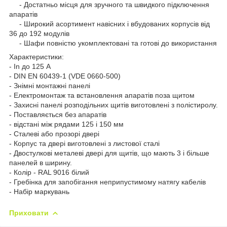
- Достатньо місця для зручного та швидкого підключення
апаратів
- Широкий асортимент навісних і вбудованих корпусів від
36 до 192 модулів
- Шафи повністю укомплектовані та готові до використання
Характеристики:
- In до 125 A
- DIN EN 60439-1 (VDE 0660-500)
- Знімні монтажні панелі
- Електромонтаж та встановлення апаратів поза щитом
- Захисні панелі розподільних щитів виготовлені з полістиролу.
- Поставляється без апаратів
- відстані між рядами 125 і 150 мм
- Сталеві або прозорі двері
- Корпус та двері виготовлені з листової сталі
- Двостулкові металеві двері для щитів, що мають 3 і більше
панелей в ширину.
- Колір - RAL 9016 білий
- Гребінка для запобігання неприпустимому натягу кабелів
- Набір маркувань
Приховати