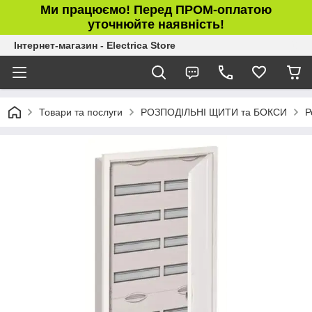
Ми працюємо! Перед ПРОМ-оплатою
уточнюйте наявність!
Інтернет-магазин - Electrica Store
Товари та послуги
РОЗПОДІЛЬНІ ЩИТИ та БОКСИ
Р