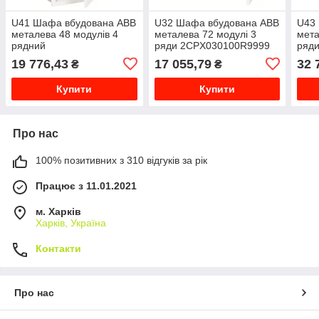
U41 Шафа вбудована ABB
U32 Шафа вбудована ABB
U43
металева 48 модулів 4
металева 72 модулі 3
мета
рядний
ряди 2CPX030100R9999
ряд
2CPX030101R9999
19 776,43
17 055,79
32 
₴
₴
Купити
Купити
Про нас
100% позитивних з 310 відгуків за рік
Працює з 11.01.2021
м. Харків
Харків, Україна
Контакти
Про нас